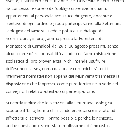
riveste, il Ministero dell’Istruzione, dell’Università e della Ricerca
ha concesso l’esonero dall’obbligo di servizio a quanti,
appartenenti al personale scolastico dirigente, docente e
ispettivo di ogni ordine e grado parteciperanno alla Settimana
teologica del Meic su “Fede e politica. Un dialogo da
ricominciare”, in programma presso la Foresteria del
Monastero di Camaldoli dal 26 al 30 agosto prossimi, senza
alcun onere né responsabilità a carico dell’amministrazione
scolastica di loro provenienza. A chi intende usufruire
dell’esonero la segreteria nazionale comunicherà tutti i
riferimenti normativi non appena dal Miur verrà trasmessa la
disposizione che l’approva, come pure fornirà nella sede del
convegno il relativo attestato di partecipazione.
Si ricorda inoltre che le iscrizioni alla Settimana teologica
scadono il 15 luglio ma chi intende prenotarsi è invitato ad
affrettarsi e iscriversi il prima possibile perché le richieste,
anche quest’anno, sono state moltissime ed è rimasto a