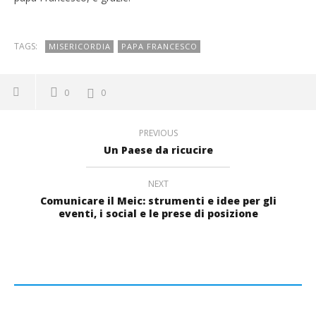
TAGS:
MISERICORDIA
PAPA FRANCESCO
0
0
PREVIOUS
Un Paese da ricucire
NEXT
Comunicare il Meic: strumenti e idee per gli
eventi, i social e le prese di posizione