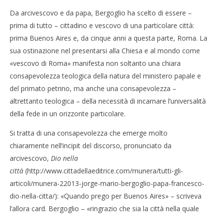
Da arcivescovo e da papa, Bergoglio ha scelto di essere –
prima di tutto – cittadino e vescovo di una particolare città:
prima Buenos Aires e, da cinque anni a questa parte, Roma. La
sua ostinazione nel presentarsi alla Chiesa e al mondo come
«vescovo di Roma» manifesta non soltanto una chiara
consapevolezza teologica della natura del ministero papale e
del primato petrino, ma anche una consapevolezza –
altrettanto teologica – della necessità di incarnare l’universalità
della fede in un orizzonte particolare.
Si tratta di una consapevolezza che emerge molto
chiaramente nell’incipit del discorso, pronunciato da
arcivescovo,
Dio nella
città
(http://www.cittadellaeditrice.com/munera/tutti-gli-
articoli/munera-22013-jorge-mario-bergoglio-papa-francesco-
dio-nella-citta/): «Quando prego per Buenos Aires» – scriveva
l’allora card. Bergoglio – «ringrazio che sia la città nella quale