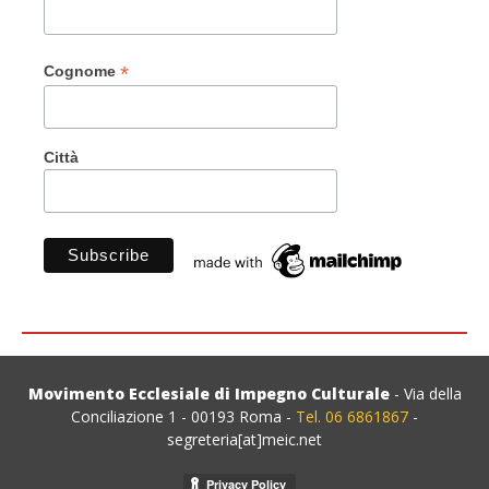
*
Cognome
Città
Movimento Ecclesiale di Impegno Culturale
- Via della
Conciliazione 1 - 00193 Roma -
Tel. 06 6861867
-
segreteria[at]meic.net