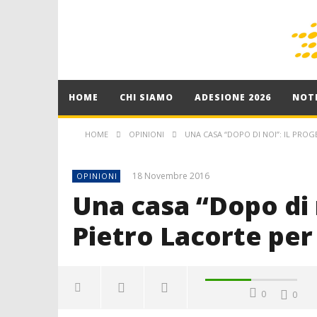
HOME
CHI SIAMO
ADESIONE 2026
NOTI
HOME
OPINIONI
UNA CASA “DOPO DI NOI”: IL PROG
18 Novembre 2016
OPINIONI
Una casa “Dopo di n
Pietro Lacorte per 
0
0