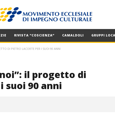
ZIE
RIVISTA “COSCIENZA”
CAMALDOLI
GRUPPI LOCA
ETTO DI PIETRO LACORTE PER I SUOI 90 ANNI
oi”: il progetto di
i suoi 90 anni