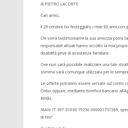
di PIETRO LACORTE
Cari amici,
il 29 ottobre ho festeggiato i miei 90 anni con 
Chi vorrà testimoniarmi la sua amicizia potrà far
responsabili attuali hanno accolto la mia propo
disabilità prive di assistenza familiare.
Ove non sarà possibile realizzare una tale struttu
somma sarà comunque utilizzata per le sempre n
Le offerte potranno essere versate sul conto co
Onlus oppure, mediante bonifico bancario all’Age
Kindu.
IBAN: IT 30T 01030 79230 000001731569, specif
di Noi”.