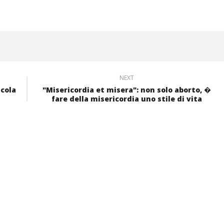
NEXT
scola
"Misericordia et misera": non solo aborto, �
fare della misericordia uno stile di vita