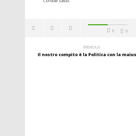
Cordiali saluti.
0
0
PREVIOUS
Il nostro compito è la Politica con la maiu