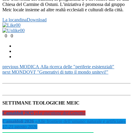
Chiesa del Carmine di Ostuni. L’iniziativa è promossa dal gruppo
Meic locale insieme ad altre realtà ecclesiali e culturali della città.
La locandina
Download
0
0
0
0
0
0
previous
MODICA Alla ricerca delle "periferie esistenziali"
next
MONDOVI' "Generativi di tutto il mondo unitevi!"
SETTIMANE TEOLOGICHE MEIC
Camaldoli 2025
«La questione del Genere»
Camaldoli 2026
«
Alle frontiere dell’umano: naturale e artificiale
»
17-21 agosto 2026