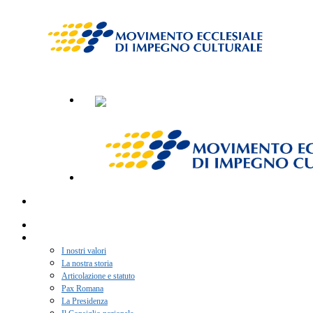
Home
Chi siamo
I nostri valori
La nostra storia
Articolazione e statuto
Pax Romana
La Presidenza