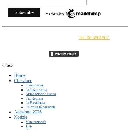
Movimento Ecclesiale di Impegno Culturale
- Via della
Conciliazione 1 - 00193 Roma -
Tel. 06 6861867
-
segreteria[at]meic.net
Close
Home
Chi siamo
I nostri valori
La nostra storia
Articolazione e statuto
Pax Romana
La Presidenza
Il Consiglio nazionale
Adesione 2026
Notizie
Meic nazionale
Tutte