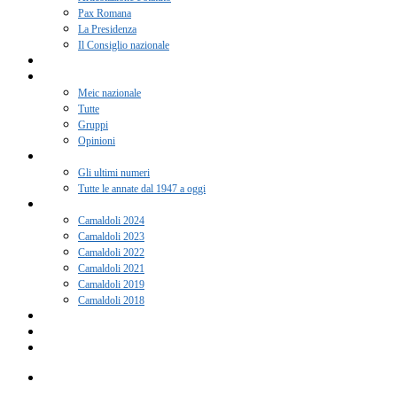
Pax Romana
La Presidenza
Il Consiglio nazionale
Adesione 2026
Notizie
Meic nazionale
Tutte
Gruppi
Opinioni
Rivista “Coscienza”
Gli ultimi numeri
Tutte le annate dal 1947 a oggi
Camaldoli
Camaldoli 2024
Camaldoli 2023
Camaldoli 2022
Camaldoli 2021
Camaldoli 2019
Camaldoli 2018
Gruppi locali
Contatti
Amici del Meic