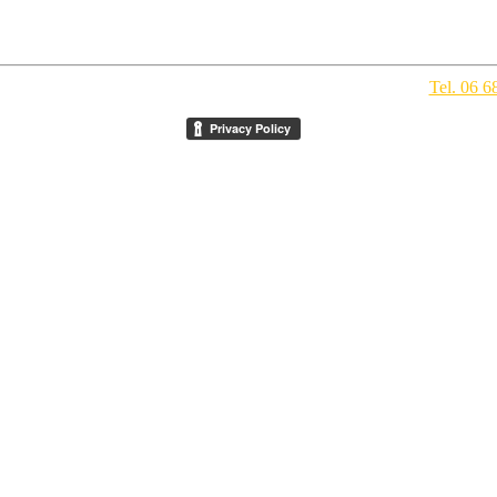
pegno Culturale
- Via della Conciliazione 1 - 00193 Roma -
Tel. 06 