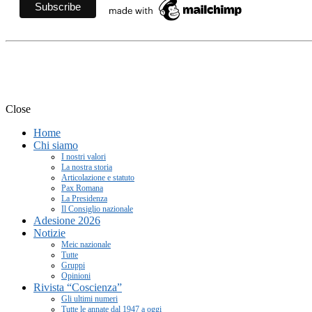
Movimento Ecclesiale di Im
Close
Home
Chi siamo
I nostri valori
La nostra storia
Articolazione e statuto
Pax Romana
La Presidenza
Il Consiglio nazionale
Adesione 2026
Notizie
Meic nazionale
Tutte
Gruppi
Opinioni
Rivista “Coscienza”
Gli ultimi numeri
Tutte le annate dal 1947 a oggi