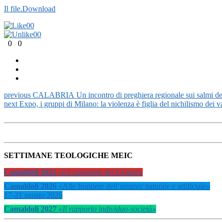
Il file.
Download
0
0
0
0
0
0
previous
CALABRIA Un incontro di preghiera regionale sui salmi del
next
Expo, i gruppi di Milano: la violenza è figlia del nichilismo dei va
SETTIMANE TEOLOGICHE MEIC
Camaldoli 2025
«La questione del Genere»
Camaldoli 2026
«
Alle frontiere dell’umano: naturale e artificiale
»
17-21 agosto 2026
Camaldoli 2027
«Il rapporto individuo-società»