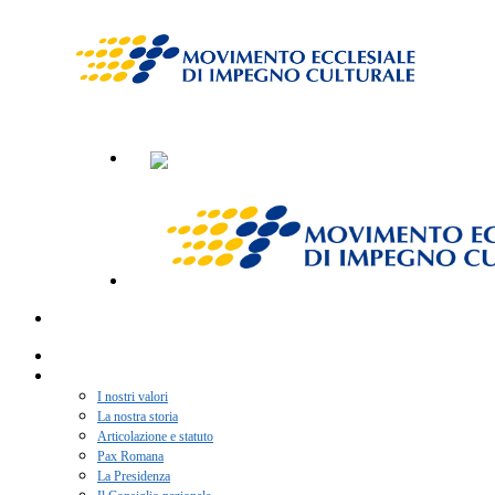
Home
Chi siamo
I nostri valori
La nostra storia
Articolazione e statuto
Pax Romana
La Presidenza