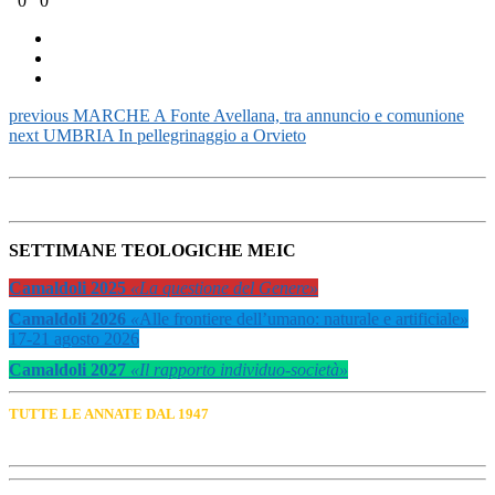
0
0
previous
MARCHE A Fonte Avellana, tra annuncio e comunione
next
UMBRIA In pellegrinaggio a Orvieto
SETTIMANE TEOLOGICHE MEIC
Camaldoli 2025
«La questione del Genere»
Camaldoli 2026
«
Alle frontiere dell’umano: naturale e artificiale
»
17-21 agosto 2026
Camaldoli 2027
«Il rapporto individuo-società»
TUTTE LE ANNATE DAL 1947