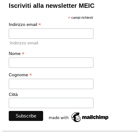
Iscriviti alla newsletter MEIC
*
campi richiesti
*
Indirizzo email
Indirizzo email
*
Nome
*
Cognome
Città
Movimento Ecclesiale di Impegno Culturale
- Via della