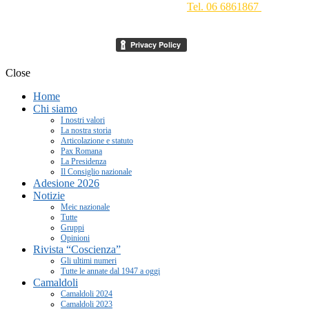
Conciliazione 1 - 00193 Roma -
Tel. 06 6861867
-
segreteria[at]meic.net
Close
Home
Chi siamo
I nostri valori
La nostra storia
Articolazione e statuto
Pax Romana
La Presidenza
Il Consiglio nazionale
Adesione 2026
Notizie
Meic nazionale
Tutte
Gruppi
Opinioni
Rivista “Coscienza”
Gli ultimi numeri
Tutte le annate dal 1947 a oggi
Camaldoli
Camaldoli 2024
Camaldoli 2023