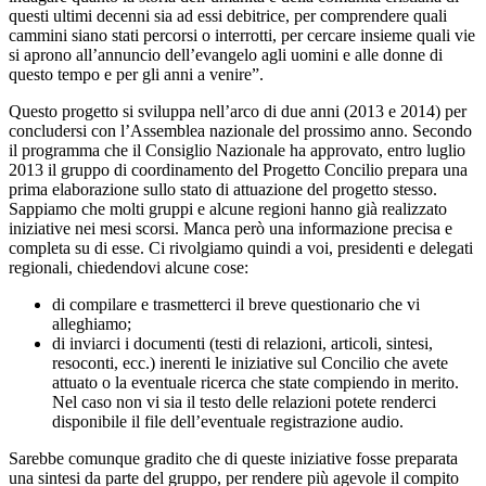
questi ultimi decenni sia ad essi debitrice, per comprendere quali
cammini siano stati percorsi o interrotti, per cercare insieme quali vie
si aprono all’annuncio dell’evangelo agli uomini e alle donne di
questo tempo e per gli anni a venire”.
Questo progetto si sviluppa nell’arco di due anni (2013 e 2014) per
concludersi con l’Assemblea nazionale del prossimo anno. Secondo
il programma che il Consiglio Nazionale ha approvato, entro luglio
2013 il gruppo di coordinamento del Progetto Concilio prepara una
prima elaborazione sullo stato di attuazione del progetto stesso.
Sappiamo che molti gruppi e alcune regioni hanno già realizzato
iniziative nei mesi scorsi. Manca però una informazione precisa e
completa su di esse. Ci rivolgiamo quindi a voi, presidenti e delegati
regionali, chiedendovi alcune cose:
di compilare e trasmetterci il breve questionario che vi
alleghiamo;
di inviarci i documenti (testi di relazioni, articoli, sintesi,
resoconti, ecc.) inerenti le iniziative sul Concilio che avete
attuato o la eventuale ricerca che state compiendo in merito.
Nel caso non vi sia il testo delle relazioni potete renderci
disponibile il file dell’eventuale registrazione audio.
Sarebbe comunque gradito che di queste iniziative fosse preparata
una sintesi da parte del gruppo, per rendere più agevole il compito