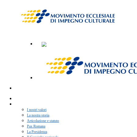
Home
Chi siamo
I nostri valori
La nostra storia
Articolazione e statuto
Pax Romana
La Presidenza