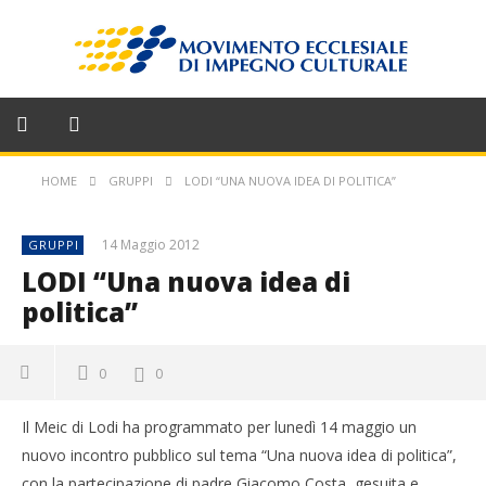
HOME
GRUPPI
LODI “UNA NUOVA IDEA DI POLITICA”
14 Maggio 2012
GRUPPI
LODI “Una nuova idea di
politica”
0
0
Il Meic di Lodi ha programmato per lunedì 14 maggio un
nuovo incontro pubblico sul tema “Una nuova idea di politica”,
con la partecipazione di padre Giacomo Costa, gesuita e