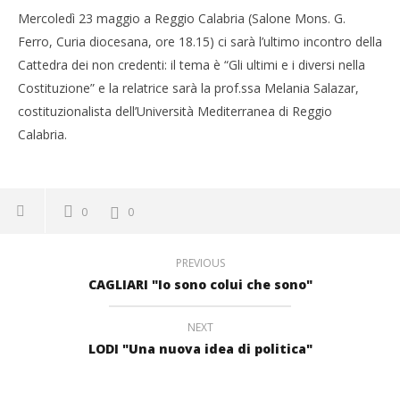
Mercoledì 23 maggio a Reggio Calabria (Salone Mons. G.
Ferro, Curia diocesana, ore 18.15) ci sarà l’ultimo incontro della
Cattedra dei non credenti: il tema è “Gli ultimi e i diversi nella
Costituzione” e la relatrice sarà la prof.ssa Melania Salazar,
costituzionalista dell’Università Mediterranea di Reggio
Calabria.
0
0
PREVIOUS
CAGLIARI "Io sono colui che sono"
NEXT
LODI "Una nuova idea di politica"