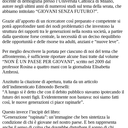
docente di demografia presso l’Università Cattolica di Milano,
autore negli ultimi anni di numerosi studi sul tema della serata, che
abbiamo intitolato “GIOVANI SENZA FUTURO?”.
Grazie all’apporto di un ricercatore così preparato e competente si
potrà approfondire tanti dei nodi problematici che investono la
struttura dei rapporti tra le generazioni nella nostra società, a partire
dalla questione forse centrale, la necessità di un deciso riequilibrio
delle opportunità e delle risorse tra adulti, anziani e “nuove leve”.
Per meglio descrivere la portata per ciascuno di noi del tema che
affronteremo, è sufficiente riportare alcune frasi tratte dal volume
“NON È UN PAESE PER GIOVANI”, scritto nel 2009 dal
professor Rosina a quattro mani con la giornalista Elisabetta
Ambrosi.
Anzitutto la citazione di apertura, tratta da un articolo
dell’indimenticato Edmondo Berselli:
“A lungo si è detto che con il debito pubblico stavamo ipotecando il
futuro dei nostri figli. Evidentemente non bastava: noi siamo fatti
così, le nuove generazioni ci piace rapinarle”.
Questo invece l’incipit del libro:
“Generazione “rapinata”: un’immagine che ben sintetizza la
condizione di chi è giovane nel nostro paese. E ben rappresenta
anche il senso di colpa che dovrebbe disturbare il sonno di chi