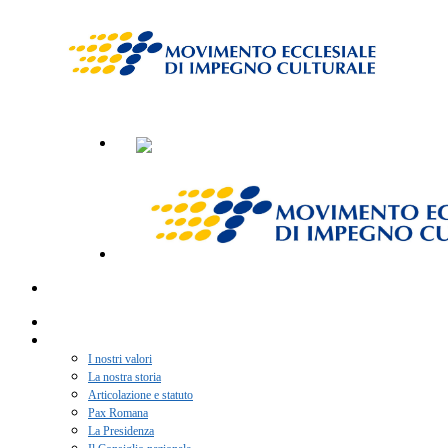
Home
Chi siamo
I nostri valori
La nostra storia
Articolazione e statuto
Pax Romana
La Presidenza