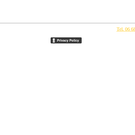
pegno Culturale
- Via della Conciliazione 1 - 00193 Roma -
Tel. 06 