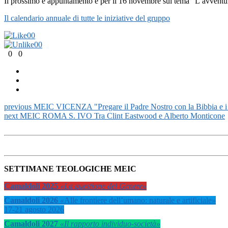
Il prossimo è appuntamento è per il 16 novembre sul tema “L’avventura
Il calendario annuale di tutte le iniziative del gruppo
0
0
0
0
0
0
previous
MEIC VICENZA "Pregare il Padre Nostro con la Bibbia e i
next
MEIC ROMA S. IVO Tra Clint Eastwood e Alberto Monticone
SETTIMANE TEOLOGICHE MEIC
Camaldoli 2025
«La questione del Genere»
Camaldoli 2026
«
Alle frontiere dell’umano: naturale e artificiale
»
17-21 agosto 2026
Camaldoli 2027
«Il rapporto individuo-società»