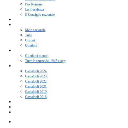
Pax Romana
La Presidenza
Il Consiglio nazionale
Adesione 2026
Notizie
Meic nazionale
Tutte
Gruppi
Opinioni
Rivista “Coscienza”
Gli ultimi numeri
Tutte le annate dal 1947 a oggi
Camaldoli
Camaldoli 2024
Camaldoli 2023
Camaldoli 2022
Camaldoli 2021
Camaldoli 2019
Camaldoli 2018
Gruppi locali
Contatti
Amici del Meic