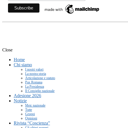
Movimento Ecclesiale di Im
Close
Home
Chi siamo
I nostri valori
La nostra storia
Articolazione e statuto
Pax Romana
La Presidenza
Il Consiglio nazionale
Adesione 2026
Notizie
Meic nazionale
Tutte
Gruppi
Opinioni
Rivista “Coscienza”
Gli ultimi numeri