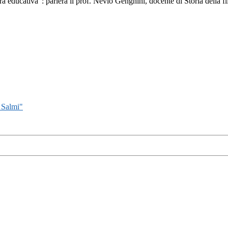
 educativa”: parlerà il prof. Nevio Genghini, docente di Storia della fi
 Salmi"