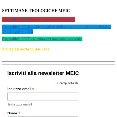
SETTIMANE TEOLOGICHE MEIC
Camaldoli 2025
«La questione del Genere»
Camaldoli 2026
«
Alle frontiere dell’umano: naturale e artificiale
»
17-21 agosto 2026
Camaldoli 2027
«Il rapporto individuo-società»
TUTTE LE ANNATE DAL 1947
Iscriviti alla newsletter MEIC
*
campi richiesti
*
Indirizzo email
Indirizzo email
*
Nome