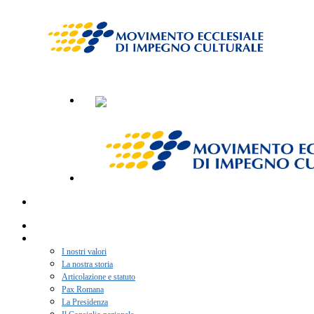
Home
Chi siamo
I nostri valori
La nostra storia
Articolazione e statuto
Pax Romana
La Presidenza