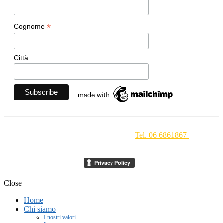
*
Cognome
Città
Movimento Ecclesiale di Impegno Culturale
- Via della
Conciliazione 1 - 00193 Roma -
Tel. 06 6861867
-
segreteria[at]meic.net
Close
Home
Chi siamo
I nostri valori