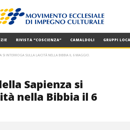
ZIE
RIVISTA “COSCIENZA”
CAMALDOLI
GRUPPI LOCA
SI INTERROGA SULLA LAICITÀ NELLA BIBBIA IL 6 MAGGIO.
ella Sapienza si
ità nella Bibbia il 6