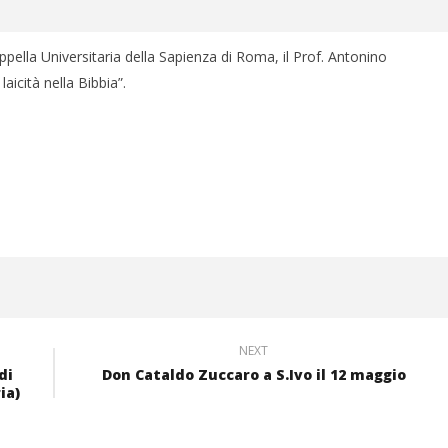
pella Universitaria della Sapienza di Roma, il Prof. Antonino
aicità nella Bibbia”.
NEXT
di
Don Cataldo Zuccaro a S.Ivo il 12 maggio
ia)