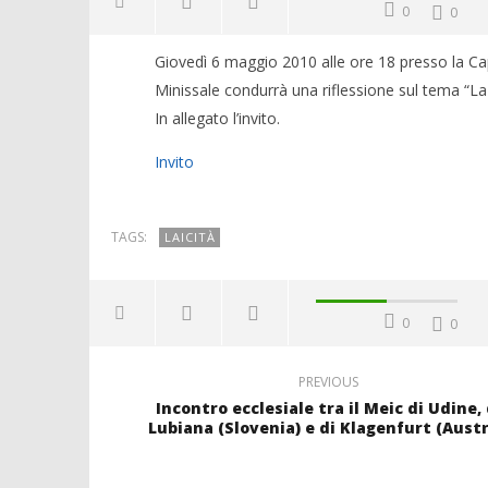
0
0
Giovedì 6 maggio 2010 alle ore 18 presso la Cap
Minissale condurrà una riflessione sul tema “La l
In allegato l’invito.
Invito
TAGS:
LAICITÀ
0
0
PREVIOUS
Incontro ecclesiale tra il Meic di Udine, 
Lubiana (Slovenia) e di Klagenfurt (Austr