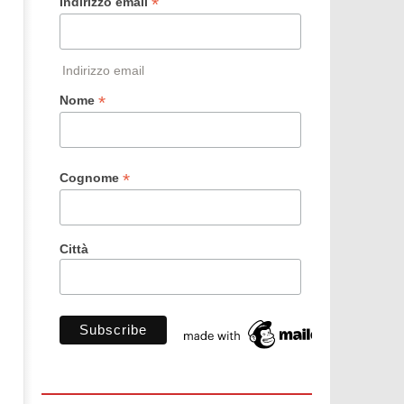
*
Indirizzo email
Indirizzo email
*
Nome
*
Cognome
Città