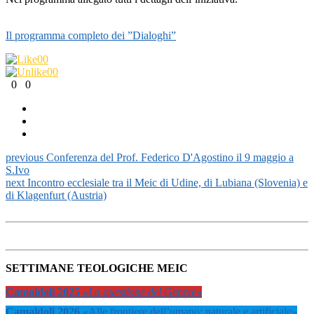
Il programma completo dei ”Dialoghi”
0
0
0
0
0
0
previous
Conferenza del Prof. Federico D'Agostino il 9 maggio a
S.Ivo
next
Incontro ecclesiale tra il Meic di Udine, di Lubiana (Slovenia) e
di Klagenfurt (Austria)
SETTIMANE TEOLOGICHE MEIC
Camaldoli 2025
«La questione del Genere»
Camaldoli 2026
«
Alle frontiere dell’umano: naturale e artificiale
»