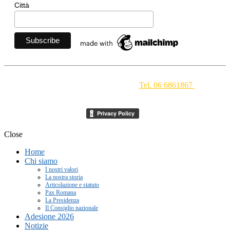
Città
Movimento Ecclesiale di Impegno Culturale
- Via della
Conciliazione 1 - 00193 Roma -
Tel. 06 6861867
-
segreteria[at]meic.net
Close
Home
Chi siamo
I nostri valori
La nostra storia
Articolazione e statuto
Pax Romana
La Presidenza
Il Consiglio nazionale
Adesione 2026
Notizie