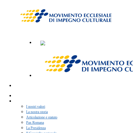
Home
Chi siamo
I nostri valori
La nostra storia
Articolazione e statuto
Pax Romana
La Presidenza