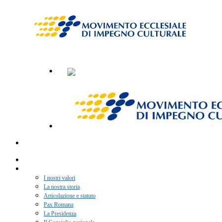
Home
Chi siamo
I nostri valori
La nostra storia
Articolazione e statuto
Pax Romana
La Presidenza