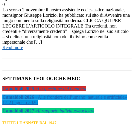
0
Lo scorso 2 novembre il nostro assistente ecclesiastico nazionale,
monsignor Giuseppe Lorizio, ha pubblicato sul sito di Avvenire una
lungo commento sulla religiosità moderna. CLICCA QUI PER
LEGGERE L’ARTICOLO INTEGRALE Tra credenti, non
credenti e “diversamente credenti” – spiega Lorizio nel suo articolo
– si delinea una religiosità nomade: il divino come entità
impersonale che […]
Read more
SETTIMANE TEOLOGICHE MEIC
Camaldoli 2025
«La questione del Genere»
Camaldoli 2026
«
Alle frontiere dell’umano: naturale e artificiale
»
17-21 agosto 2026
Camaldoli 2027
«Il rapporto individuo-società»
TUTTE LE ANNATE DAL 1947