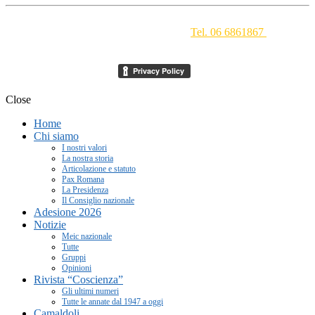
Movimento Ecclesiale di Impegno Culturale
- Via della
Conciliazione 1 - 00193 Roma -
Tel. 06 6861867
-
segreteria[at]meic.net
Close
Home
Chi siamo
I nostri valori
La nostra storia
Articolazione e statuto
Pax Romana
La Presidenza
Il Consiglio nazionale
Adesione 2026
Notizie
Meic nazionale
Tutte
Gruppi
Opinioni
Rivista “Coscienza”
Gli ultimi numeri
Tutte le annate dal 1947 a oggi
Camaldoli