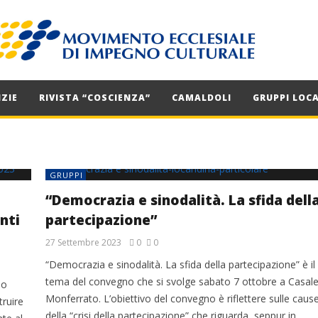
ZIE
RIVISTA “COSCIENZA”
CAMALDOLI
GRUPPI LOCA
GRUPPI
“Democrazia e sinodalità. La sfida dell
nti
partecipazione”
27 Settembre 2023
0
0
“Democrazia e sinodalità. La sfida della partecipazione” è il
tema del convegno che si svolge sabato 7 ottobre a Casal
no
Monferrato. L’obiettivo del convegno è riflettere sulle caus
ruire
della “crisi della partecipazione” che riguarda, seppur in