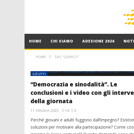
HOME
CHI SIAMO
ADESIONE 2026
NOTI
HOME
TAG "QUIRICO"
GRUPPI
“Democrazia e sinodalità”. Le
conclusioni e i video con gli interve
della giornata
11 Ottobre 2023
+4
0
Perché giovani e adulti fuggono dall’impegno? Esisto
soluzioni per motivare alla partecipazione? Come cost