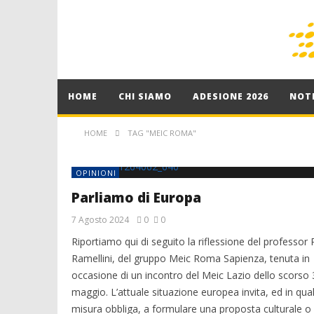
HOME
CHI SIAMO
ADESIONE 2026
NOTI
HOME
TAG "MEIC ROMA"
OPINIONI
Parliamo di Europa
7 Agosto 2024
0
0
Riportiamo qui di seguito la riflessione del professor 
Ramellini, del gruppo Meic Roma Sapienza, tenuta in
occasione di un incontro del Meic Lazio dello scorso 
maggio. L’attuale situazione europea invita, ed in qua
misura obbliga, a formulare una proposta culturale o 