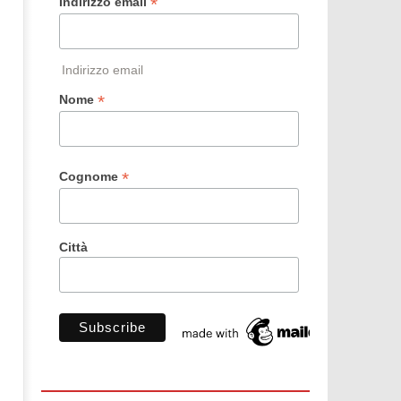
*
Indirizzo email
Indirizzo email
*
Nome
*
Cognome
Città