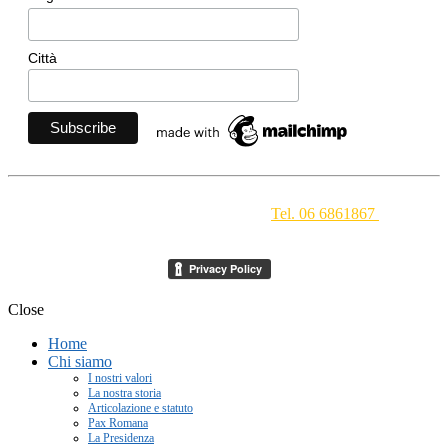
Città
Movimento Ecclesiale di Impegno Culturale
- Via della
Conciliazione 1 - 00193 Roma -
Tel. 06 6861867
-
segreteria[at]meic.net
Close
Home
Chi siamo
I nostri valori
La nostra storia
Articolazione e statuto
Pax Romana
La Presidenza