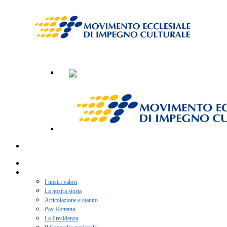
Home
Chi siamo
I nostri valori
La nostra storia
Articolazione e statuto
Pax Romana
La Presidenza