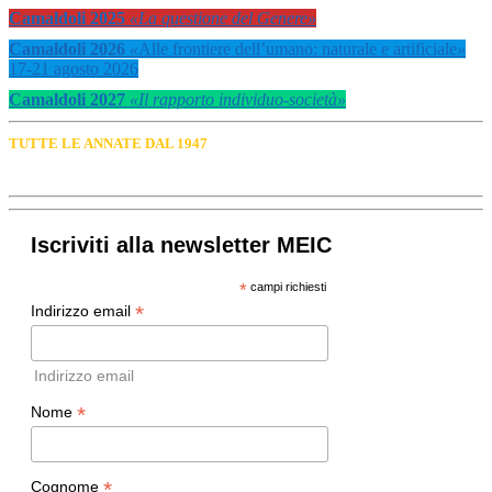
Camaldoli 2025
«La questione del Genere»
Camaldoli 2026
«
Alle frontiere dell’umano: naturale e artificiale
»
17-21 agosto 2026
Camaldoli 2027
«Il rapporto individuo-società»
TUTTE LE ANNATE DAL 1947
Iscriviti alla newsletter MEIC
*
campi richiesti
*
Indirizzo email
Indirizzo email
*
Nome
*
Cognome