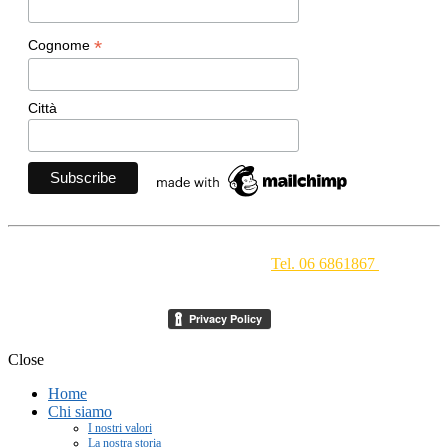
*
Cognome
Città
Movimento Ecclesiale di Impegno Culturale
- Via della
Conciliazione 1 - 00193 Roma -
Tel. 06 6861867
-
segreteria[at]meic.net
Close
Home
Chi siamo
I nostri valori
La nostra storia