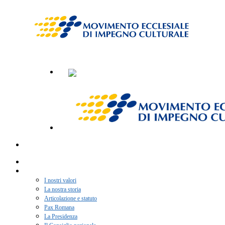
Home
Chi siamo
I nostri valori
La nostra storia
Articolazione e statuto
Pax Romana
La Presidenza