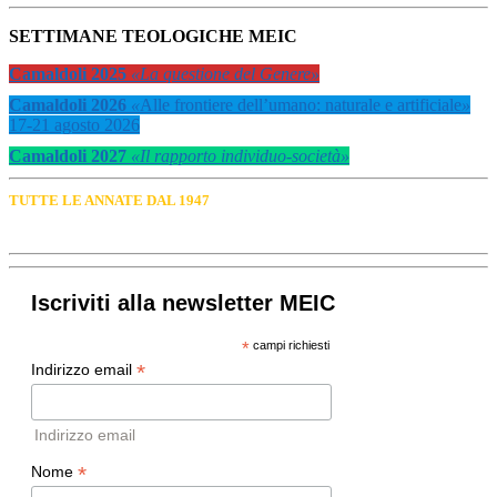
SETTIMANE TEOLOGICHE MEIC
Camaldoli 2025
«La questione del Genere»
Camaldoli 2026
«
Alle frontiere dell’umano: naturale e artificiale
»
17-21 agosto 2026
Camaldoli 2027
«Il rapporto individuo-società»
TUTTE LE ANNATE DAL 1947
Iscriviti alla newsletter MEIC
*
campi richiesti
*
Indirizzo email
Indirizzo email
*
Nome