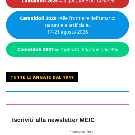
Camaldoli 2025
«La questione del Genere»
Camaldoli 2026
«
Alle frontiere dell’umano:
naturale e artificiale
»
17-21 agosto 2026
Camaldoli 2027
«Il rapporto individuo-società»
TUTTE LE ANNATE DAL 1947
Iscriviti alla newsletter MEIC
*
campi richiesti