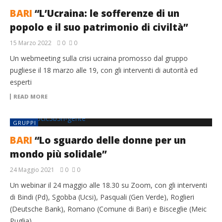
BARI
“L’Ucraina: le sofferenze di un
popolo e il suo patrimonio di civiltà”
15 Marzo 2022
0
0
Un webmeeting sulla crisi ucraina promosso dal gruppo
pugliese il 18 marzo alle 19, con gli interventi di autorità ed
esperti
READ MORE
GRUPPI
BARI
“Lo sguardo delle donne per un
mondo più solidale”
24 Maggio 2021
0
0
Un webinar il 24 maggio alle 18.30 su Zoom, con gli interventi
di Bindi (Pd), Sgobba (Ucsi), Pasquali (Gen Verde), Roglieri
(Deutsche Bank), Romano (Comune di Bari) e Bisceglie (Meic
Puglia)