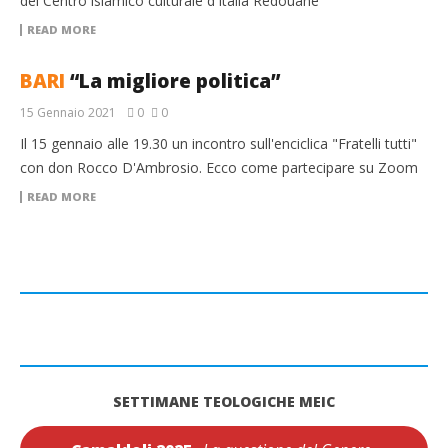
del Centro islamico culturale d'Italia Redouane
READ MORE
BARI
“La migliore politica”
15 Gennaio 2021
0
0
Il 15 gennaio alle 19.30 un incontro sull'enciclica "Fratelli tutti"
con don Rocco D'Ambrosio. Ecco come partecipare su Zoom
READ MORE
SETTIMANE TEOLOGICHE MEIC