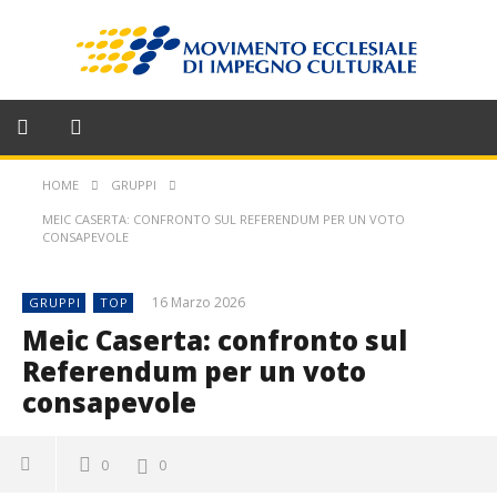
HOME
GRUPPI
MEIC CASERTA: CONFRONTO SUL REFERENDUM PER UN VOTO
CONSAPEVOLE
16 Marzo 2026
GRUPPI
TOP
Meic Caserta: confronto sul
Referendum per un voto
consapevole
0
0