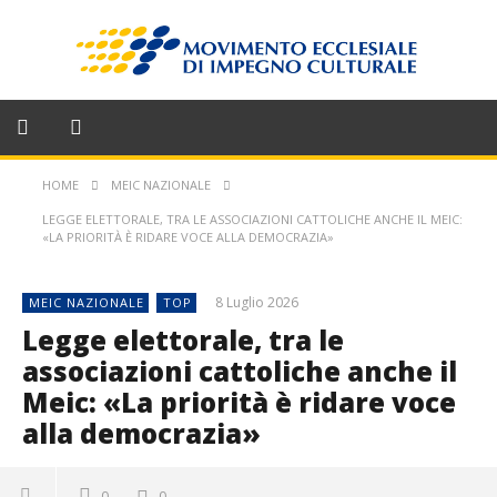
HOME
MEIC NAZIONALE
LEGGE ELETTORALE, TRA LE ASSOCIAZIONI CATTOLICHE ANCHE IL MEIC:
«LA PRIORITÀ È RIDARE VOCE ALLA DEMOCRAZIA»
8 Luglio 2026
MEIC NAZIONALE
TOP
Legge elettorale, tra le
associazioni cattoliche anche il
Meic: «La priorità è ridare voce
alla democrazia»
0
0