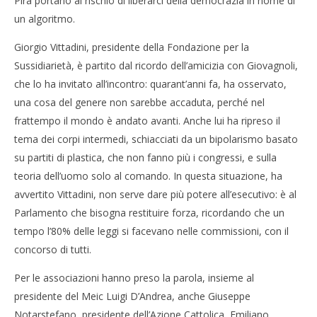
Pira portano al rischio di liberarci della democrazia in nome di
un algoritmo.
Giorgio Vittadini, presidente della Fondazione per la
Sussidiarietà, è partito dal ricordo dell’amicizia con Giovagnoli,
che lo ha invitato all’incontro: quarant’anni fa, ha osservato,
una cosa del genere non sarebbe accaduta, perché nel
frattempo il mondo è andato avanti. Anche lui ha ripreso il
tema dei corpi intermedi, schiacciati da un bipolarismo basato
su partiti di plastica, che non fanno più i congressi, e sulla
teoria dell’uomo solo al comando. In questa situazione, ha
avvertito Vittadini, non serve dare più potere all’esecutivo: è al
Parlamento che bisogna restituire forza, ricordando che un
tempo l’80% delle leggi si facevano nelle commissioni, con il
concorso di tutti.
Per le associazioni hanno preso la parola, insieme al
presidente del Meic Luigi D’Andrea, anche Giuseppe
Notarstefano, presidente dell’Azione Cattolica, Emiliano