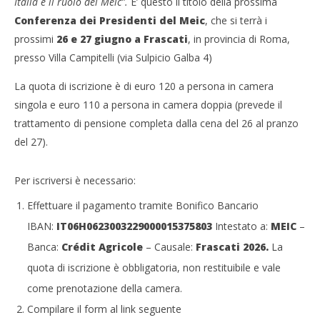
Italia e il ruolo del Meic”.
E’ questo il titolo della prossima
Conferenza dei Presidenti del Meic
, che si terrà i
prossimi
26 e 27 giugno a Frascati
, in provincia di Roma,
presso Villa Campitelli (via Sulpicio Galba 4)
La quota di iscrizione è di euro 120 a persona in camera
singola e euro 110 a persona in camera doppia (prevede il
trattamento di pensione completa dalla cena del 26 al pranzo
del 27).
Per iscriversi è necessario:
Effettuare il pagamento tramite Bonifico Bancario
IBAN:
IT06H0623003229000015375803
Intestato a:
MEIC
–
Banca:
Crédit Agricole
– Causale:
Frascati 2026.
La
quota di iscrizione è obbligatoria, non restituibile e vale
come prenotazione della camera.
Compilare il form al link seguente