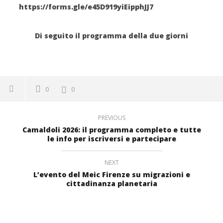
https://forms.gle/e45D919yiEipphJJ7
Di seguito il programma della due giorni
0
0
PREVIOUS
Camaldoli 2026: il programma completo e tutte
le info per iscriversi e partecipare
NEXT
L’evento del Meic Firenze su migrazioni e
cittadinanza planetaria