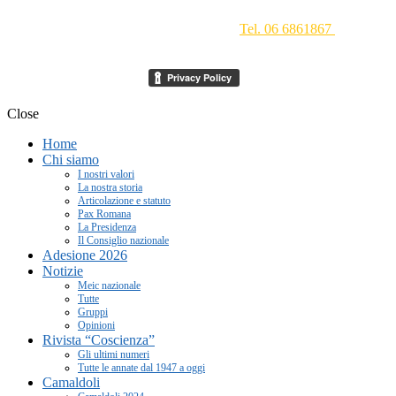
Movimento Ecclesiale di Impegno Culturale
- Via della
Conciliazione 1 - 00193 Roma -
Tel. 06 6861867
-
segreteria[at]meic.net
Close
Home
Chi siamo
I nostri valori
La nostra storia
Articolazione e statuto
Pax Romana
La Presidenza
Il Consiglio nazionale
Adesione 2026
Notizie
Meic nazionale
Tutte
Gruppi
Opinioni
Rivista “Coscienza”
Gli ultimi numeri
Tutte le annate dal 1947 a oggi
Camaldoli