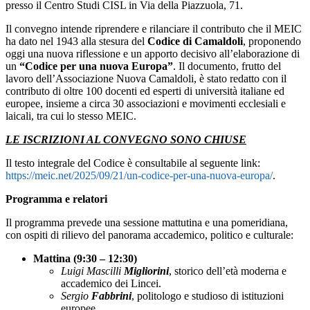
presso il Centro Studi CISL in Via della Piazzuola, 71.
Il convegno intende riprendere e rilanciare il contributo che il MEIC
ha dato nel 1943 alla stesura del
Codice di Camaldoli
, proponendo
oggi una nuova riflessione e un apporto decisivo all’elaborazione di
un
“Codice per una nuova Europa”
. Il documento, frutto del
lavoro dell’Associazione Nuova Camaldoli, è stato redatto con il
contributo di oltre 100 docenti ed esperti di università italiane ed
europee, insieme a circa 30 associazioni e movimenti ecclesiali e
laicali, tra cui lo stesso MEIC.
LE ISCRIZIONI AL CONVEGNO SONO CHIUSE
Il testo integrale del Codice è consultabile al seguente link:
https://meic.net/2025/09/21/un-codice-per-una-nuova-europa/
.
Programma e relatori
Il programma prevede una sessione mattutina e una pomeridiana,
con ospiti di rilievo del panorama accademico, politico e culturale:
Mattina (9:30 – 12:30)
Luigi Mascilli
Migliorini
, storico dell’età moderna e
accademico dei Lincei.
Sergio
Fabbrini
, politologo e studioso di istituzioni
europee.