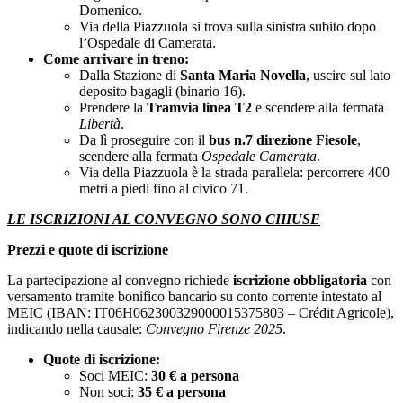
Domenico.
Via della Piazzuola si trova sulla sinistra subito dopo
l’Ospedale di Camerata.
Come arrivare in treno:
Dalla Stazione di
Santa Maria Novella
, uscire sul lato
deposito bagagli (binario 16).
Prendere la
Tramvia linea T2
e scendere alla fermata
Libertà
.
Da lì proseguire con il
bus n.7 direzione Fiesole
,
scendere alla fermata
Ospedale Camerata
.
Via della Piazzuola è la strada parallela: percorrere 400
metri a piedi fino al civico 71.
LE ISCRIZIONI AL CONVEGNO SONO CHIUSE
Prezzi e quote di iscrizione
La partecipazione al convegno richiede
iscrizione obbligatoria
con
versamento tramite bonifico bancario su conto corrente intestato al
MEIC (IBAN: IT06H062300329000015375803 – Crédit Agricole),
indicando nella causale:
Convegno Firenze 2025
.
Quote di iscrizione:
Soci MEIC:
30 € a persona
Non soci:
35 € a persona