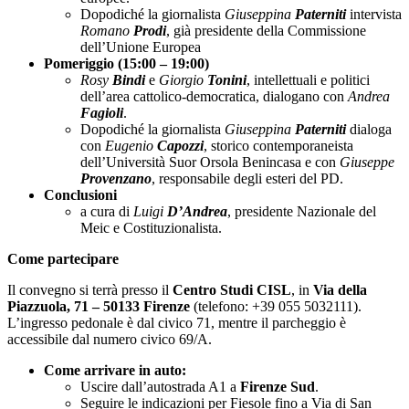
Dopodiché la giornalista
Giuseppina
Paterniti
intervista
Romano
Prodi
, già presidente della Commissione
dell’Unione Europea
Pomeriggio (15:00 – 19:00)
Rosy
Bindi
e
Giorgio
Tonini
, intellettuali e politici
dell’area cattolico-democratica, dialogano con
Andrea
Fagioli
.
Dopodiché la giornalista
Giuseppina
Paterniti
dialoga
con
Eugenio
Capozzi
, storico contemporaneista
dell’Università Suor Orsola Benincasa e con
Giuseppe
Provenzano
, responsabile degli esteri del PD.
Conclusioni
a cura di
Luigi
D’Andrea
, presidente Nazionale del
Meic e Costituzionalista.
Come partecipare
Il convegno si terrà presso il
Centro Studi CISL
, in
Via della
Piazzuola, 71 – 50133 Firenze
(telefono: +39 055 5032111).
L’ingresso pedonale è dal civico 71, mentre il parcheggio è
accessibile dal numero civico 69/A.
Come arrivare in auto:
Uscire dall’autostrada A1 a
Firenze Sud
.
Seguire le indicazioni per Fiesole fino a Via di San