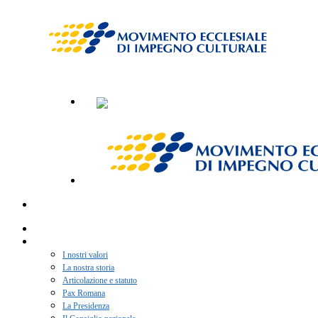
Home
Chi siamo
I nostri valori
La nostra storia
Articolazione e statuto
Pax Romana
La Presidenza