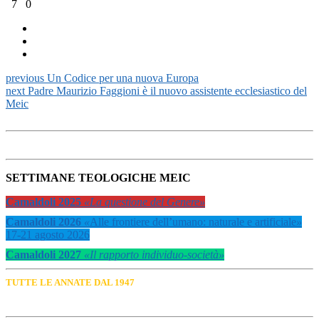
7
0
previous
Un Codice per una nuova Europa
next
Padre Maurizio Faggioni è il nuovo assistente ecclesiastico del
Meic
SETTIMANE TEOLOGICHE MEIC
Camaldoli 2025
«La questione del Genere»
Camaldoli 2026
«
Alle frontiere dell’umano: naturale e artificiale
»
17-21 agosto 2026
Camaldoli 2027
«Il rapporto individuo-società»
TUTTE LE ANNATE DAL 1947