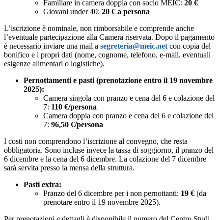
Familiare in camera doppia con socio MEIC:
20 €
Giovani under 40:
20 € a persona
L’iscrizione è nominale, non rimborsabile e comprende anche
l’eventuale partecipazione alla Camera riservata. Dopo il pagamento
è necessario inviare una mail a
segreteria@meic.net
con copia del
bonifico e i propri dati (nome, cognome, telefono, e-mail, eventuali
esigenze alimentari o logistiche).
Pernottamenti e pasti (prenotazione entro il 19 novembre
2025):
Camera singola con pranzo e cena del 6 e colazione del
7:
110 €/persona
Camera doppia con pranzo e cena del 6 e colazione del
7:
96,50 €/persona
I costi non comprendono l’iscrizione al convegno, che resta
obbligatoria. Sono incluse invece la tassa di soggiorno, il pranzo del
6 dicembre e la cena del 6 dicembre. La colazione del 7 dicembre
sarà servita presso la mensa della struttura.
Pasti extra:
Pranzo del 6 dicembre per i non pernottanti:
19 €
(da
prenotare entro il 19 novembre 2025).
Per prenotazioni e dettagli è disponibile il numero del Centro Studi