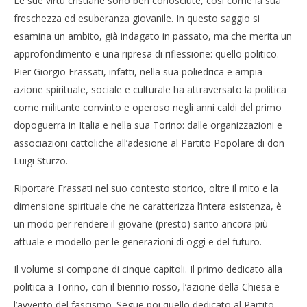
Le sue virtù cristiane sono ben conosciute, cosi come la sua
freschezza ed esuberanza giovanile. In questo saggio si
esamina un ambito, già indagato in passato, ma che merita un
approfondimento e una ripresa di riflessione: quello politico.
Pier Giorgio Frassati, infatti, nella sua poliedrica e ampia
azione spirituale, sociale e culturale ha attraversato la politica
come militante convinto e operoso negli anni caldi del primo
dopoguerra in Italia e nella sua Torino: dalle organizzazioni e
associazioni cattoliche all’adesione al Partito Popolare di don
Luigi Sturzo.
Riportare Frassati nel suo contesto storico, oltre il mito e la
dimensione spirituale che ne caratterizza l’intera esistenza, è
un modo per rendere il giovane (presto) santo ancora più
attuale e modello per le generazioni di oggi e del futuro.
Il volume si compone di cinque capitoli. Il primo dedicato alla
politica a Torino, con il biennio rosso, l’azione della Chiesa e
l’avvento del fascismo. Segue poi quello dedicato al Partito