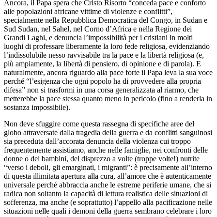
Ancora, il Papa spera che Cristo Risorto “conceda pace e conforto
alle popolazioni africane vittime di violenze e conflitti”,
specialmente nella Repubblica Democratica del Congo, in Sudan e
Sud Sudan, nel Sahel, nel Corno d’Africa e nella Regione dei
Grandi Laghi, e denuncia l’impossibilità per i cristiani in molti
luoghi di professare liberamente la loro fede religiosa, evidenziando
l’indissolubile nesso ravvisabile tra la pace e la libertà religiosa (e,
più ampiamente, la libertà di pensiero, di opinione e di parola). E
naturalmente, ancora riguardo alla pace forte il Papa leva la sua voce
perché “l’esigenza che ogni popolo ha di provvedere alla propria
difesa” non si trasformi in una corsa generalizzata al riarmo, che
metterebbe la pace stessa quanto meno in pericolo (fino a renderla in
sostanza impossibile).
Non deve sfuggire come questa rassegna di specifiche aree del
globo attraversate dalla tragedia della guerra e da conflitti sanguinosi
sia preceduta dall’accorata denuncia della violenza cui troppo
frequentemente assistiamo, anche nelle famiglie, nei confronti delle
donne o dei bambini, del disprezzo a volte (troppe volte!) nutrite
“verso i deboli, gli emarginati, i migranti”: è precisamente all’interno
di questa illimitata apertura alla cura, all’amore che è autenticamente
universale perché abbraccia anche le estreme periferie umane, che si
radica non soltanto la capacità di lettura realistica delle situazioni di
sofferenza, ma anche (e soprattutto) l’appello alla pacificazione nelle
situazioni nelle quali i demoni della guerra sembrano celebrare i loro