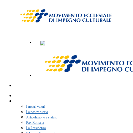
Home
Chi siamo
I nostri valori
La nostra storia
Articolazione e statuto
Pax Romana
La Presidenza