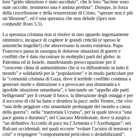
loro “grido silenzioso è stato ascoltato”, che le loro “lacrime sono
state raccolte, nemmeno una è andata perduta”. Dunque, in forza
della crocefissione e della resurrezione di Cristo, “sperare non è più
un’illusione”, ed è una speranza che non delude (
Spes non
confundit
: Rom 5,5).
La speranza cristiana non si risolve in uno sguardo ingenuamente
ottimistico, incapace di cogliere le grandi criticità (e spesso le
autentiche tragedie!) che attraversano la nostra esistenza. Papa
Francesco passa in rassegna le dolorose situazioni di guerre e
conflitti che è dato riscontrare in molteplici parti del globo: in
Palestina ed in Israele, manifestando preoccupazione per il
“crescente clima di antisemitismo che si va diffondendo in tutto il
mondo” e solidarietà per la “popolazione” e in modo particolare per
la “comunità cristiana di Gaza, dove il terribile conflitto continua a
generare morte e distruzione e a provocare una drammatica e
ignobile situazione umanitaria”, e lanciando un “appello alle parti
belligeranti” per il cessate il fuoco, la liberazione degli ostaggi e per
il soccorso di chi ha fame e desidera la pace; nello Yemen, che vive
“una delle peggiore crisi umanitarie prolungate del mondo a causa
della guerra”; nella “martoriata Ucraina”, per la quale invoca “una
pace giusta e duratura”; nel Caucaso Meridionale, dove si auspica
“un definitivo Accordo di pace tra l’Armenia e l’Azerbaigian”; nei
Balcani occidentali, nei quali occorre “evitare l’acuirsi di tensioni e
crisi” e respingere “comportamenti pericolosi o destabilizzanti”.