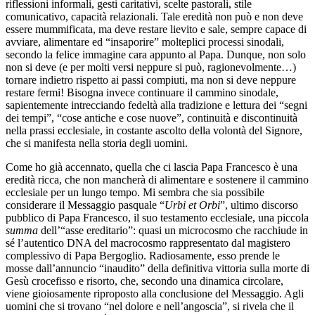
riflessioni informali, gesti caritativi, scelte pastorali, stile
comunicativo, capacità relazionali. Tale eredità non può e non deve
essere mummificata, ma deve restare lievito e sale, sempre capace di
avviare, alimentare ed “insaporire” molteplici processi sinodali,
secondo la felice immagine cara appunto al Papa. Dunque, non solo
non si deve (e per molti versi neppure si può, ragionevolmente…)
tornare indietro rispetto ai passi compiuti, ma non si deve neppure
restare fermi! Bisogna invece continuare il cammino sinodale,
sapientemente intrecciando fedeltà alla tradizione e lettura dei “segni
dei tempi”, “cose antiche e cose nuove”, continuità e discontinuità
nella prassi ecclesiale, in costante ascolto della volontà del Signore,
che si manifesta nella storia degli uomini.
Come ho già accennato, quella che ci lascia Papa Francesco è una
eredità ricca, che non mancherà di alimentare e sostenere il cammino
ecclesiale per un lungo tempo. Mi sembra che sia possibile
considerare il Messaggio pasquale “
Urbi et Orbi
”, ultimo discorso
pubblico di Papa Francesco, il suo testamento ecclesiale, una piccola
summa
dell’“asse ereditario”: quasi un microcosmo che racchiude in
sé l’autentico DNA del macrocosmo rappresentato dal magistero
complessivo di Papa Bergoglio. Radiosamente, esso prende le
mosse dall’annuncio “inaudito” della definitiva vittoria sulla morte di
Gesù crocefisso e risorto, che, secondo una dinamica circolare,
viene gioiosamente riproposto alla conclusione del Messaggio. Agli
uomini che si trovano “nel dolore e nell’angoscia”, si rivela che il