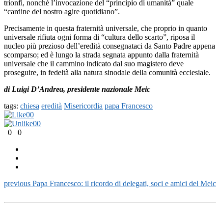
trionfi, nonché l’invocazione del “principio di umanità” quale
“cardine del nostro agire quotidiano”.
Precisamente in questa fraternità universale, che proprio in quanto
universale rifiuta ogni forma di “cultura dello scarto”, riposa il
nucleo più prezioso dell’eredità consegnataci da Santo Padre appena
scomparso; ed è lungo la strada segnata appunto dalla fraternità
universale che il cammino indicato dal suo magistero deve
proseguire, in fedeltà alla natura sinodale della comunità ecclesiale.
di Luigi D’Andrea, presidente nazionale Meic
tags:
chiesa
eredità
Misericordia
papa Francesco
0
0
0
0
0
0
previous
Papa Francesco: il ricordo di delegati, soci e amici del Meic