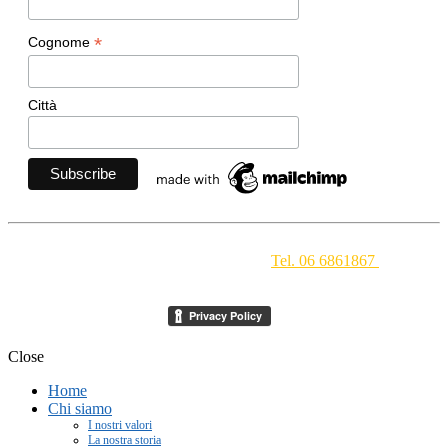
*
Cognome
Città
Movimento Ecclesiale di Impegno Culturale
- Via della
Conciliazione 1 - 00193 Roma -
Tel. 06 6861867
-
segreteria[at]meic.net
Close
Home
Chi siamo
I nostri valori
La nostra storia