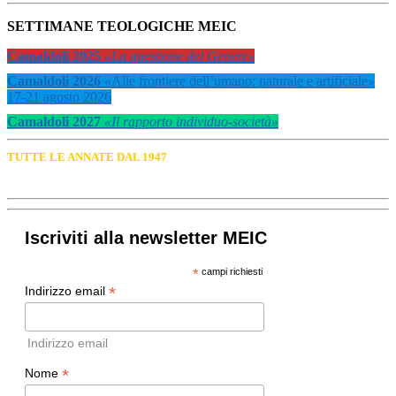
SETTIMANE TEOLOGICHE MEIC
Camaldoli 2025
«La questione del Genere»
Camaldoli 2026
«
Alle frontiere dell’umano: naturale e artificiale
»
17-21 agosto 2026
Camaldoli 2027
«Il rapporto individuo-società»
TUTTE LE ANNATE DAL 1947
Iscriviti alla newsletter MEIC
*
campi richiesti
*
Indirizzo email
Indirizzo email
*
Nome