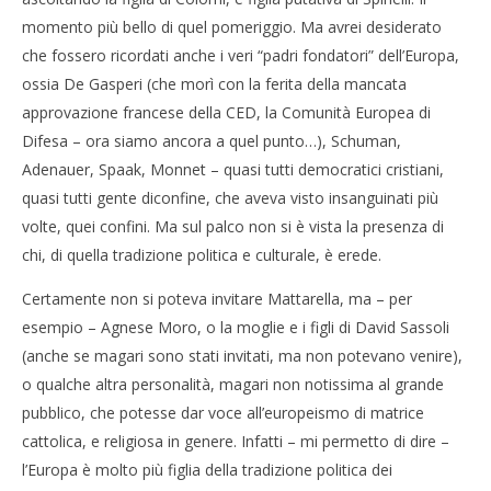
momento più bello di quel pomeriggio. Ma avrei desiderato
che fossero ricordati anche i veri “padri fondatori” dell’Europa,
ossia De Gasperi (che morì con la ferita della mancata
approvazione francese della CED, la Comunità Europea di
Difesa – ora siamo ancora a quel punto…), Schuman,
Adenauer, Spaak, Monnet – quasi tutti democratici cristiani,
quasi tutti gente diconfine, che aveva visto insanguinati più
volte, quei confini. Ma sul palco non si è vista la presenza di
chi, di quella tradizione politica e culturale, è erede.
Certamente non si poteva invitare Mattarella, ma – per
esempio – Agnese Moro, o la moglie e i figli di David Sassoli
(anche se magari sono stati invitati, ma non potevano venire),
o qualche altra personalità, magari non notissima al grande
pubblico, che potesse dar voce all’europeismo di matrice
cattolica, e religiosa in genere. Infatti – mi permetto di dire –
l’Europa è molto più figlia della tradizione politica dei