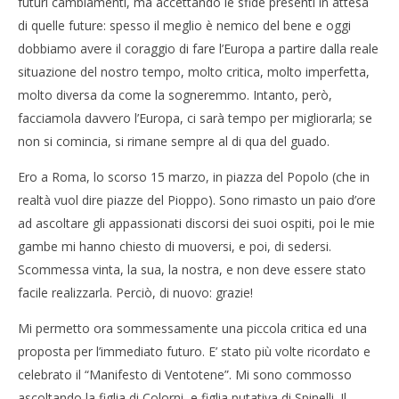
futuri cambiamenti, ma accettando le sfide presenti in attesa
di quelle future: spesso il meglio è nemico del bene e oggi
dobbiamo avere il coraggio di fare l’Europa a partire dalla reale
situazione del nostro tempo, molto critica, molto imperfetta,
molto diversa da come la sogneremmo. Intanto, però,
facciamola davvero l’Europa, ci sarà tempo per migliorarla; se
non si comincia, si rimane sempre al di qua del guado.
Ero a Roma, lo scorso 15 marzo, in piazza del Popolo (che in
realtà vuol dire piazze del Pioppo). Sono rimasto un paio d’ore
ad ascoltare gli appassionati discorsi dei suoi ospiti, poi le mie
gambe mi hanno chiesto di muoversi, e poi, di sedersi.
Scommessa vinta, la sua, la nostra, e non deve essere stato
facile realizzarla. Perciò, di nuovo: grazie!
Mi permetto ora sommessamente una piccola critica ed una
proposta per l’immediato futuro. E’ stato più volte ricordato e
celebrato il “Manifesto di Ventotene”. Mi sono commosso
ascoltando la figlia di Colorni, e figlia putativa di Spinelli. Il