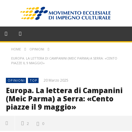
HOME
OPINIONI
EUROPA. LA LETTERA DI CAMPANINI (MEIC PARMA) A SERRA: «CENTO
PIAZZE IL 9 MAGGIO»
20 Marzo 2025
OPINIONI
TOP
Europa. La lettera di Campanini
(Meic Parma) a Serra: «Cento
piazze il 9 maggio»
2
0