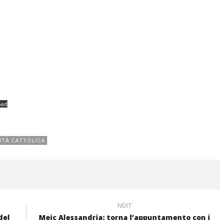
oad
ITÀ CATTOLICA
NEXT
del
Meic Alessandria: torna l’appuntamento con i