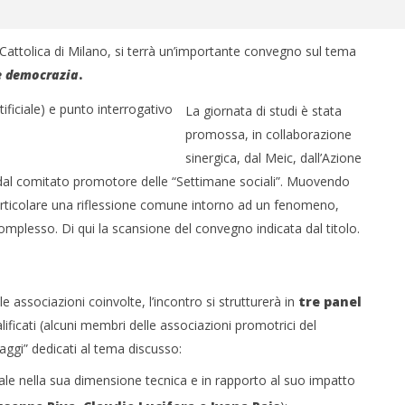
Cattolica di Milano, si terrà un’importante convegno sul tema
e dem
ocrazia
.
La giornata di studi è stata
promossa, in collaborazione
sinergica, dal Meic, dall’Azione
i e dal comitato promotore delle “Settimane sociali”. Muovendo
 è articolare una riflessione comune intorno ad un fenomeno,
complesso. Di qui la scansione del convegno indicata dal titolo.
e associazioni coinvolte, l’incontro si strutturerà in
tre panel
alificati (alcuni membri delle associazioni promotrici del
ggi” dedicati al tema discusso:
iciale nella sua dimensione tecnica e in rapporto al suo impatto