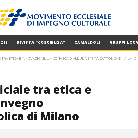
ZIE
RIVISTA “COSCIENZA”
CAMALDOLI
GRUPPI LOCA
LE TRA ETICA E INNOVAZIONE: UN CONVEGNO ALL’UNIVERSITÀ CATTOLICA DI MILANO
iciale tra etica e
onvegno
olica di Milano