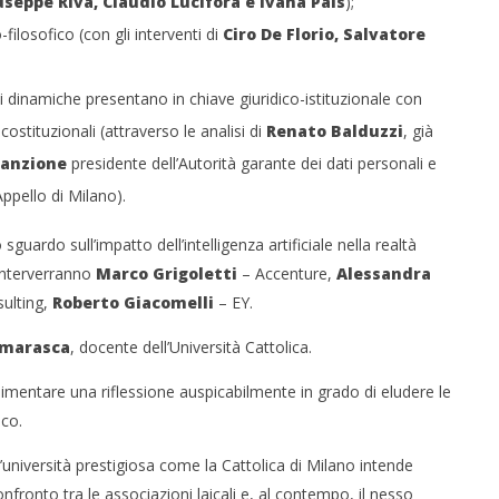
useppe Riva, Claudio Lucifora e Ivana Pais
);
ilosofico (con gli interventi di
Ciro De Florio, Salvatore
ali dinamiche presentano in chiave giuridico-istituzionale con
ostituzionali (attraverso le analisi di
Renato Balduzzi
, già
anzione
presidente dell’Autorità garante dei dati personali e
Appello di Milano).
 sguardo sull’impatto dell’intelligenza artificiale nella realtà
 Interverranno
Marco Grigoletti
– Accenture,
Alessandra
ulting,
Roberto Giacomelli
– EY.
omarasca
, docente dell’Università Cattolica.
alimentare una riflessione auspicabilmente in grado di eludere le
ico.
n’università prestigiosa come la Cattolica di Milano intende
nfronto tra le associazioni laicali e, al contempo, il nesso