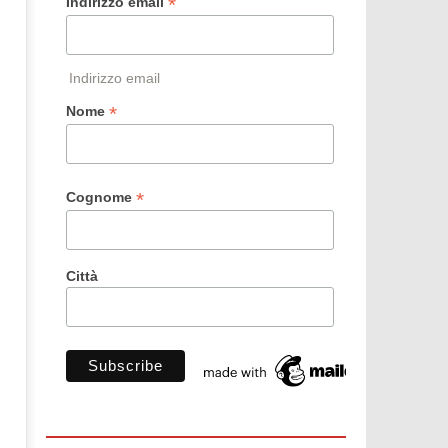
*
Indirizzo email
Indirizzo email
*
Nome
*
Cognome
Città