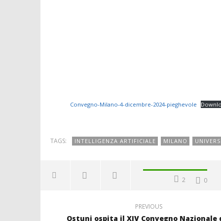
Convegno-Milano-4-dicembre-2024-pieghevole
Downl
TAGS:
INTELLIGENZA ARTIFICIALE
MILANO
UNIVERS
2
0
PREVIOUS
Ostuni ospita il XIV Convegno Nazionale 