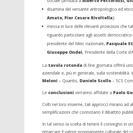
sociale (affidata a
Alberto Pettorossi, Gi
disamina del versante antropologico ed etico-f
Amato, Pier Cesare Rivoltella
);
messa in luce delle rilevanti proiezioni che t
riguardo particolare agli assetti democratico-c
presidente del Meic nazionale,
Pasquale St
Giuseppe Ondei
, Presidente della Corte d’
La
tavola rotonda
di fine giornata offrirà uno
aziendale e, più in generale, sulla sostenibilità.
Meloni
– Quantis,
Daniele Scollo
– SCS Cons
Le
conclusioni
verranno affidate a
Paolo G
Colti nel loro insieme, tali approcci mirano ad 
semplificazioni che connotano il dibattito pubbl
In tal senso la scelta di tenere il convegno in u
rimarcare il valore propriamente culturale del co