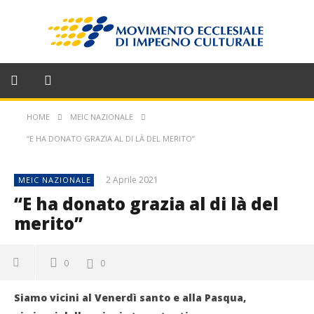
HOME
MEIC NAZIONALE
“E HA DONATO GRAZIA AL DI LÀ DEL MERITO”
2 Aprile 2021
MEIC NAZIONALE
“E ha donato grazia al di là del
merito”
0
0
Siamo vicini al Venerdì santo e alla Pasqua,