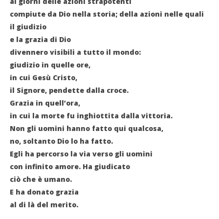
ai giorni delle azioni strapotenti
compiute da Dio nella storia; della azioni nelle quali
il giudizio
e la grazia di Dio
divennero visibili a tutto il mondo:
giudizio in quelle ore,
in cui Gesù Cristo,
il Signore, pendette dalla croce.
Grazia in quell’ora,
in cui la morte fu inghiottita dalla vittoria.
Non gli uomini hanno fatto qui qualcosa,
no, soltanto Dio lo ha fatto.
Egli ha percorso la via verso gli uomini
con infinito amore. Ha giudicato
ciò che è umano.
E ha donato grazia
al di là del merito.