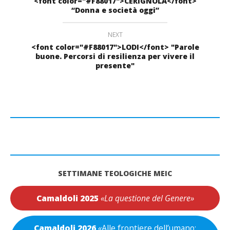
<font color="#F88017">CERIGNOLA</font>
“Donna e società oggi”
NEXT
<font color="#F88017">LODI</font> "Parole
buone. Percorsi di resilienza per vivere il
presente"
SETTIMANE TEOLOGICHE MEIC
Camaldoli 2025
«La questione del Genere»
Camaldoli 2026
«
Alle frontiere dell’umano: