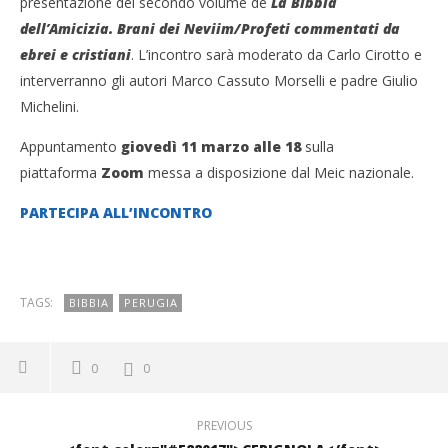
presentazione del secondo volume de
La Bibbia
dell’Amicizia. Brani dei Neviim/Profeti commentati da
ebrei e cristiani
. L’incontro sarà moderato da Carlo Cirotto e
interverranno gli autori Marco Cassuto Morselli e padre Giulio
Michelini.
Appuntamento
giovedì 11 marzo alle 18
sulla
piattaforma
Zoom
messa a disposizione dal Meic nazionale.
PARTECIPA ALL’INCONTRO
TAGS:
BIBBIA
PERUGIA
0
0
PREVIOUS