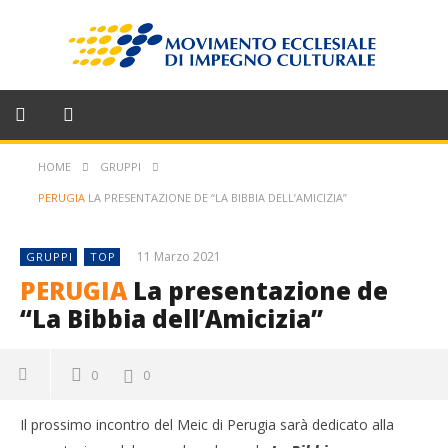
HOME
GRUPPI
PERUGIA
LA PRESENTAZIONE DE “LA BIBBIA DELL’AMICIZIA”
11 Marzo 2021
GRUPPI
TOP
PERUGIA
La presentazione de
“La Bibbia dell’Amicizia”
0
0
Il prossimo incontro del Meic di Perugia sarà dedicato alla