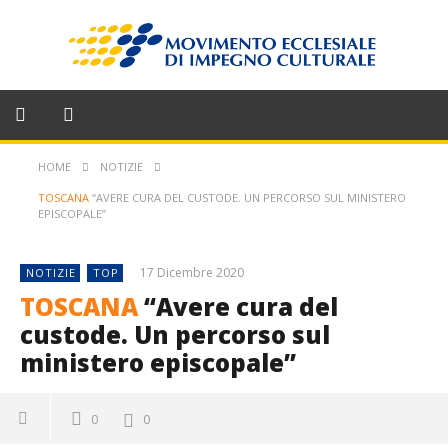
HOME
NOTIZIE
TOSCANA
“AVERE CURA DEL CUSTODE. UN PERCORSO SUL MINISTERO
EPISCOPALE”
17 Dicembre 2020
NOTIZIE
TOP
TOSCANA
“Avere cura del
custode. Un percorso sul
ministero episcopale”
0
0