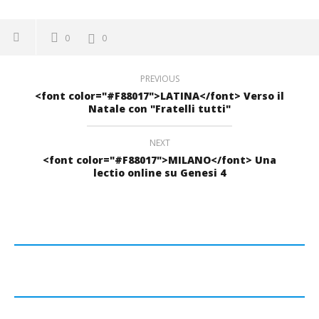
0
0
PREVIOUS
<font color="#F88017">LATINA</font> Verso il
Natale con "Fratelli tutti"
NEXT
<font color="#F88017">MILANO</font> Una
lectio online su Genesi 4