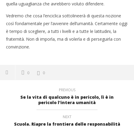
quella uguaglianza che avrebbero voluto difendere.
Vedremo che cosa l’enciclica sottolineerà di questa nozione
così fondamentale per l’avvenire dell’umanità. Certamente oggi
è tempo di scegliere, a tutti i livelli e a tutte le latitudini, la
fraternità. Non di imporla, ma di volerla e di perseguirla con
convinzione.
0
0
PREVIOUS
Se la vita di qualcuno è in pericolo, lì è in
pericolo l'intera umanità
NEXT
Scuola. Riapre la frontiera delle responsabilità