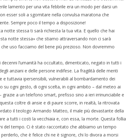
uerile lamento per una vita febbrile era un modo per darsi un
 non esser soli a sgomitare nella convulsa maratona che
niente. Sempre poco il tempo a disposizione!
 notte stessa ti sarà richiesta la tua vita. E quello che hai
uesta notte stessa» che stiamo attraversando non ci sarà
rci che uso facciamo del bene più prezioso. Non dovremmo
mi decenni l’umanità ha occultato, dimenticato, negato in tutti i
degli anziani e delle persone indifese. La fragilità delle menti
 e tuttavia ipersensibili, vulnerabili al bombardamento dei
llo su ogni gesto, di ogni scelta, in ogni ambito – dal meteo ai
 grazie a un telefono smart, prefisso sino a ieri irrinunciabile e
questa coltre di ansie e di paure scorre, in realtà, la ritrovata
ordato il teologo Armando Matteo, il male più devastante della
e a tutti i costi la vecchiaia e, con essa, la morte. Questa follia
roni del tempo. Ci è stato raccontato che abbiamo un tempo
perderlo, che è felice chi ne è signore, chi lo divora a morsi