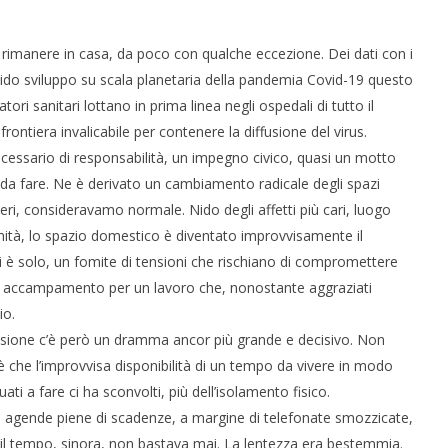
rimanere in casa, da poco con qualche eccezione. Dei dati con i
pido sviluppo su scala planetaria della pandemia Covid-19 questo
ori sanitari lottano in prima linea negli ospedali di tutto il
ontiera invalicabile per contenere la diffusione del virus.
ecessario di responsabilità, un impegno civico, quasi un motto
 da fare. Ne è derivato un cambiamento radicale degli spazi
 ieri, consideravamo normale. Nido degli affetti più cari, luogo
timità, lo spazio domestico è diventato improvvisamente il
hi è solo, un fomite di tensioni che rischiano di compromettere
ciato accampamento per un lavoro che, nonostante aggraziati
io.
usione c’è però un dramma ancor più grande e decisivo. Non
 è che l’improvvisa disponibilità di un tempo da vivere in modo
a fare ci ha sconvolti, più dell’isolamento fisico.
, in agende piene di scadenze, a margine di telefonate smozzicate,
il tempo, sinora, non bastava mai. La lentezza era bestemmia.