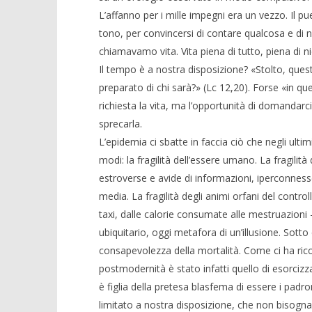
L’affanno per i mille impegni era un vezzo. Il p
tono, per convincersi di contare qualcosa e di
chiamavamo vita. Vita piena di tutto, piena di 
Il tempo è a nostra disposizione? «Stolto, questa
preparato di chi sarà?» (Lc 12,20). Forse «in q
richiesta la vita, ma l’opportunità di domanda
sprecarla.
L’epidemia ci sbatte in faccia ciò che negli ulti
modi: la fragilità dell’essere umano. La fragilità 
estroverse e avide di informazioni, iperconnesse
media. La fragilità degli animi orfani del contro
taxi, dalle calorie consumate alle mestruazioni –
ubiquitario, oggi metafora di un’illusione. Sotto 
consapevolezza della mortalità. Come ci ha ric
postmodernità è stato infatti quello di esorcizzar
è figlia della pretesa blasfema di essere i pad
limitato a nostra disposizione, che non bisogna 