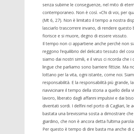
senza subirne le conseguenze, nel mito di eter
contemporaneo. Non è così. «Chi di voi, per qua
(Mt 6, 27). Non è limitato il tempo a nostra di
lasciarlo trascorrere invano, di rendere questo 
fiorisce e si muore, degno di essere vissuto.
Il tempo non ci appartiene anche perché non sia
reggono l’equilibrio del delicato tessuto del c
siamo dai nostri simili, e il virus ci ricorda che i
lingue che parliamo sono barriere fittizie. Ma no
lottano per la vita, ogni istante, come noi. Sia
responsabilità. E la responsabilità più grande, l
riavvicinare il tempo della storia a quello della vi
lavoro, liberato dagli affanni impulsivi e dai bi
diventati sordi. I delfini nel porto di Cagliari, le 
bastata una brevissima sosta a dimostrare che è 
giardino, che non è ancora detta l’ultima parola
Per questo è tempo di dire basta ma anche di d