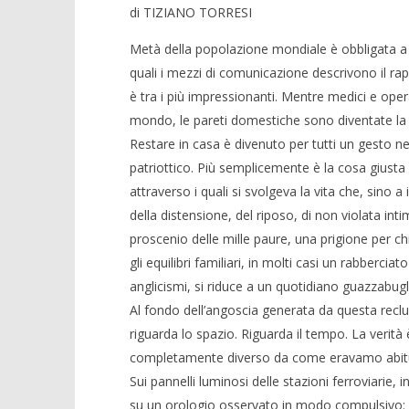
di TIZIANO TORRESI
Metà della popolazione mondiale è obbligata a 
quali i mezzi di comunicazione descrivono il ra
è tra i più impressionanti. Mentre medici e operat
mondo, le pareti domestiche sono diventate la fr
Restare in casa è divenuto per tutti un gesto n
patriottico. Più semplicemente è la cosa giusta
attraverso i quali si svolgeva la vita che, sino a
della distensione, del riposo, di non violata in
proscenio delle mille paure, una prigione per c
gli equilibri familiari, in molti casi un rabber
anglicismi, si riduce a un quotidiano guazzabugl
Al fondo dell’angoscia generata da questa recl
riguarda lo spazio. Riguarda il tempo. La verità
completamente diverso da come eravamo abituati 
Sui pannelli luminosi delle stazioni ferroviarie
su un orologio osservato in modo compulsivo: 