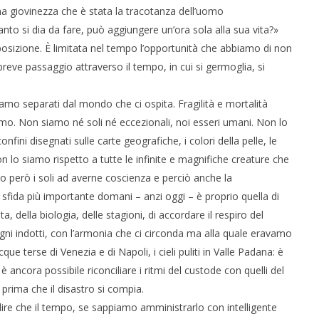
na giovinezza che è stata la tracotanza dell’uomo
nto si dia da fare, può aggiungere un’ora sola alla sua vita?»
sposizione. È limitata nel tempo l’opportunità che abbiamo di non
breve passaggio attraverso il tempo, in cui si germoglia, si
mo separati dal mondo che ci ospita. Fragilità e mortalità
osmo. Non siamo né soli né eccezionali, noi esseri umani. Non lo
 confini disegnati sulle carte geografiche, i colori della pelle, le
n lo siamo rispetto a tutte le infinite e magnifiche creature che
mo però i soli ad averne coscienza e perciò anche la
a sfida più importante domani – anzi oggi – è proprio quella di
ta, della biologia, delle stagioni, di accordare il respiro del
sogni indotti, con l’armonia che ci circonda ma alla quale eravamo
acque terse di Venezia e di Napoli, i cieli puliti in Valle Padana: è
ancora possibile riconciliare i ritmi del custode con quelli del
 prima che il disastro si compia.
ire che il tempo, se sappiamo amministrarlo con intelligente