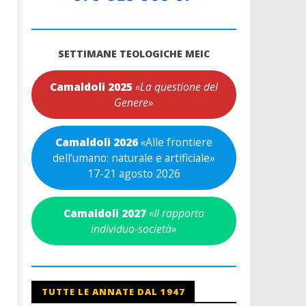
SETTIMANE TEOLOGICHE MEIC
Camaldoli 2025
«La questione del
Genere»
Camaldoli 2026
«
Alle frontiere
dell’umano: naturale e artificiale
»
17-21 agosto 2026
Camaldoli 2027
«Il rapporto
individuo-società»
TUTTE LE ANNATE DAL 1947