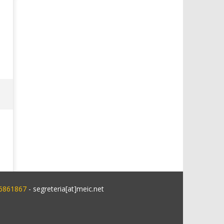
 6861867
- segreteria[at]meic.net