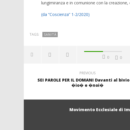
lungimiranza e in comunione con la creazione, c
(da “Coscienza” 1-2/2020)
TAGS:
SANITÀ
0
0
PREVIOUS
SEI PAROLE PER IL DOMANI Davanti al bivio
�io� e �noi�
Movimento Ecclesiale di I