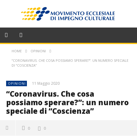
HOME
OPINIONI
“CORONAVIRUS. CHE COSA POSSIAMO SPERARE?”: UN NUMERO SPECIALE
DI “COSCIENZA”
11 Maggio 2020
OPINIONI
“Coronavirus. Che cosa
possiamo sperare?”: un numero
speciale di “Coscienza”
0
0