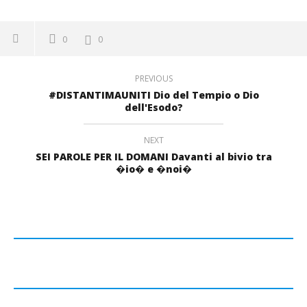
0
0
PREVIOUS
#DISTANTIMAUNITI Dio del Tempio o Dio
dell'Esodo?
NEXT
SEI PAROLE PER IL DOMANI Davanti al bivio tra
�io� e �noi�