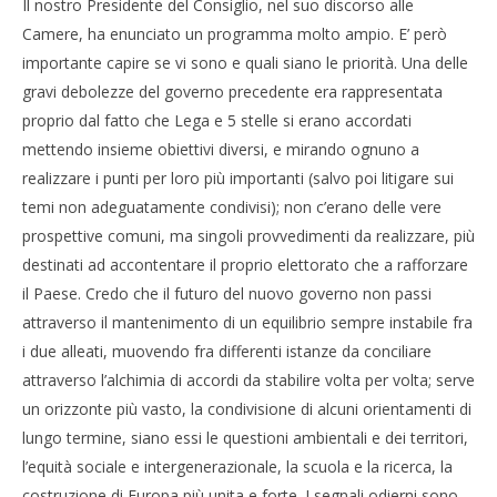
Il nostro Presidente del Consiglio, nel suo discorso alle
Camere, ha enunciato un programma molto ampio. E’ però
importante capire se vi sono e quali siano le priorità. Una delle
gravi debolezze del governo precedente era rappresentata
proprio dal fatto che Lega e 5 stelle si erano accordati
mettendo insieme obiettivi diversi, e mirando ognuno a
realizzare i punti per loro più importanti (salvo poi litigare sui
temi non adeguatamente condivisi); non c’erano delle vere
prospettive comuni, ma singoli provvedimenti da realizzare, più
destinati ad accontentare il proprio elettorato che a rafforzare
il Paese. Credo che il futuro del nuovo governo non passi
attraverso il mantenimento di un equilibrio sempre instabile fra
i due alleati, muovendo fra differenti istanze da conciliare
attraverso l’alchimia di accordi da stabilire volta per volta; serve
un orizzonte più vasto, la condivisione di alcuni orientamenti di
lungo termine, siano essi le questioni ambientali e dei territori,
l’equità sociale e intergenerazionale, la scuola e la ricerca, la
costruzione di Europa più unita e forte. I segnali odierni sono