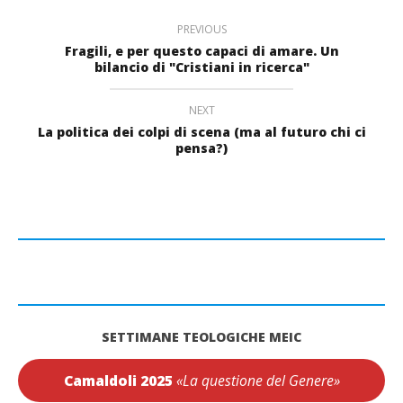
PREVIOUS
Fragili, e per questo capaci di amare. Un
bilancio di "Cristiani in ricerca"
NEXT
La politica dei colpi di scena (ma al futuro chi ci
pensa?)
SETTIMANE TEOLOGICHE MEIC
Camaldoli 2025
«La questione del Genere»