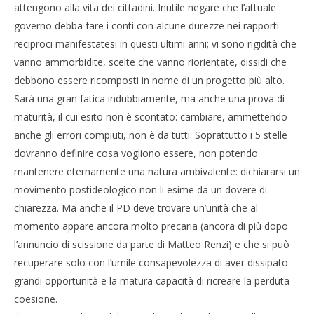
attengono alla vita dei cittadini. Inutile negare che l’attuale
governo debba fare i conti con alcune durezze nei rapporti
reciproci manifestatesi in questi ultimi anni; vi sono rigidità che
vanno ammorbidite, scelte che vanno riorientate, dissidi che
debbono essere ricomposti in nome di un progetto più alto.
Sarà una gran fatica indubbiamente, ma anche una prova di
maturità, il cui esito non è scontato: cambiare, ammettendo
anche gli errori compiuti, non è da tutti. Soprattutto i 5 stelle
dovranno definire cosa vogliono essere, non potendo
mantenere eternamente una natura ambivalente: dichiararsi un
movimento postideologico non li esime da un dovere di
chiarezza. Ma anche il PD deve trovare un’unità che al
momento appare ancora molto precaria (ancora di più dopo
l’annuncio di scissione da parte di Matteo Renzi) e che si può
recuperare solo con l’umile consapevolezza di aver dissipato
grandi opportunità e la matura capacità di ricreare la perduta
coesione.