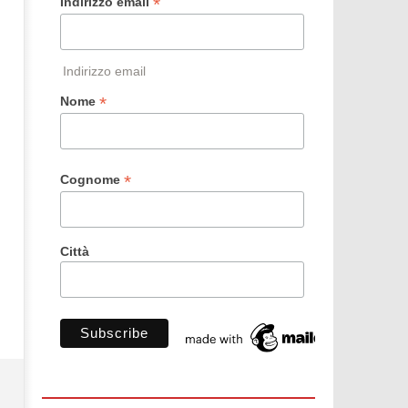
*
Indirizzo email
Indirizzo email
*
Nome
*
Cognome
Città