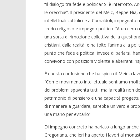
“Il dialogo tra fede e politica? Si è interrotto.
le orecchie”. Il presidente del Meic, Beppe Elia,
intellettuali cattolici è a Camaldoli, impegnato 
credo religioso e impegno politico. “A un certo 
una sorta di rimozione collettiva della question
cristiani, dalla realtà, e ha tolto l’anima alla p
punto che fede e politica, invece di parlarsi, hann
convivono con posizioni violente e aberranti risp
È questa confusione che ha spinto il Meic a lav
“Come movimento intellettuale sentiamo molto q
dei problemi spaventa tutti, ma la realtà non deve
patrimonio di pensiero e una capacità progett
di rimanere a guardare, sarebbe un vero e prop
una mano per evitarlo”.
Di impegno concreto ha parlato a lungo anche do
Gregoriana, che ieri ha aperto i lavori al mona