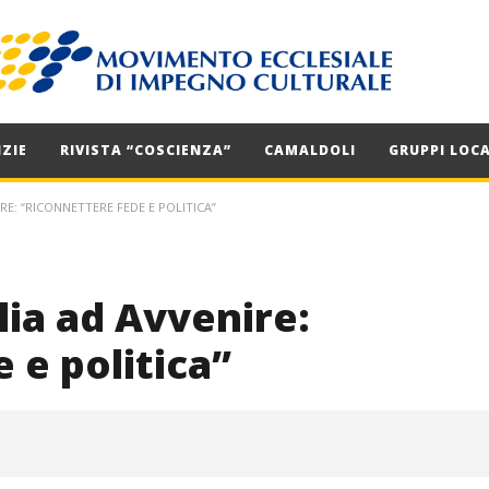
ZIE
RIVISTA “COSCIENZA”
CAMALDOLI
GRUPPI LOCA
RE: “RICONNETTERE FEDE E POLITICA”
ia ad Avvenire:
 e politica”