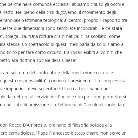
 Anche perché nelle comunità ecclesiali abbiamo chiuso gli occhi e
 è netto. Nel pieno della crisi di governo, il movimento degli
nell’annuale Settimana teologica: al centro, proprio il rapporto tra
queste due dimensioni sono sembrate inconciliabili e c’è stata
e”, spiega Elia. “Una rottura drammatica: ci ha scollato, come
olitica stessa. Lo spettacolo di questi mesi parla da solo: siamo al
o finito per fare corto circuito, tra rosari esibiti ai comizi che
etto alla dottrina sociale della Chiesa”.
orare sul tema del confronto e della mediazione culturale:
uesta responsabilità”, continua il presidente. “La complessità
 impaurirci, deve sollecitarci. I laici cattolici hanno un
uale da mettere al servizio del Paese e non possono permettersi
rio peccato di omissione. La Settimana di Camaldoli vuole dare
n Rocco D’Ambrosio, ordinario di filosofia politica alla
stero camaldolese. “Papa Francesco è stato chiaro: non serve un