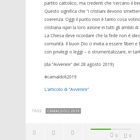
partito cattolico, ma credenti che ‘cercano il 
Questo significa che “i cristiani devono smetter
coerenza. Oggi il punto non è tanto cosa votino 
cristiana ispiri la loro azione in tutti gli ambiti 
La Chiesa deve ricordare che la fede non è ideo
comunità. Il buon Dio ci invita a essere ‘liber
con privilegi o leggi – o strumentalizzare, in tan
(da “Avvenire” del 28 agosto 2019)
#camaldoli2019
L’articolo di ”Avvenire”
TAGS:
CAMALDOLI 2019
0
0