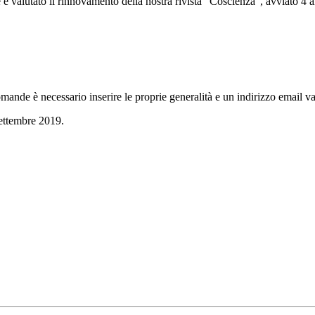
me è valutato il rinnovamento della nostra rivista “Coscienza”, avviato 4 a
mande è necessario inserire le proprie generalità e un indirizzo email va
settembre 2019.