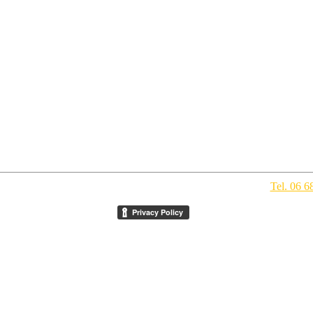
pegno Culturale
- Via della Conciliazione 1 - 00193 Roma -
Tel. 06 