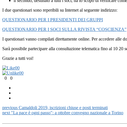
il secondo, destinato a tutti i soci, ha lo scopo di verificare co
I due questionari sono reperibili su Internet al seguente indirizzo:
QUESTIONARIO PER I PRESIDENTI DEI GRUPPI
QUESTIONARIO PER I SOCI SULLA RIVISTA “COSCIENZA”
I questionari vanno compilati direttamente online. Per accedere alle do
Sarà possibile partecipare alla consultazione telematica fino al 10 20 
Grazie a tutti voi!
0
0
0
0
0
0
previous
Camaldoli 2019, iscrizioni chiuse e posti terminati
next
"La pace è ogni passo": a ottobre convegno nazionale a Torino