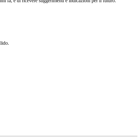
nni fa, e di ricevere suggerimenti e indicazioni per il futuro.
lido.