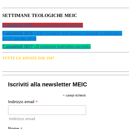
SETTIMANE TEOLOGICHE MEIC
Camaldoli 2025
«La questione del Genere»
Camaldoli 2026
«
Alle frontiere dell’umano: naturale e artificiale
»
17-21 agosto 2026
Camaldoli 2027
«Il rapporto individuo-società»
TUTTE LE ANNATE DAL 1947
Iscriviti alla newsletter MEIC
*
campi richiesti
*
Indirizzo email
Indirizzo email
Nome