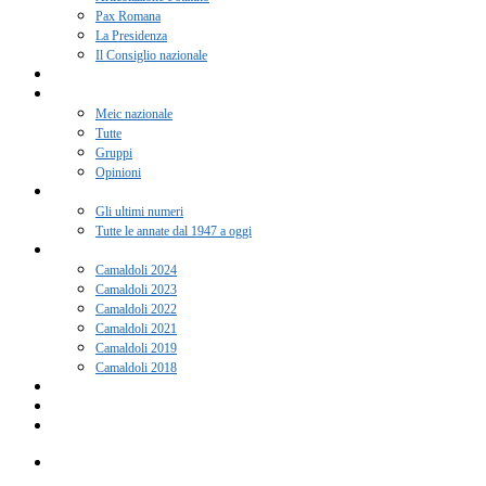
Pax Romana
La Presidenza
Il Consiglio nazionale
Adesione 2026
Notizie
Meic nazionale
Tutte
Gruppi
Opinioni
Rivista “Coscienza”
Gli ultimi numeri
Tutte le annate dal 1947 a oggi
Camaldoli
Camaldoli 2024
Camaldoli 2023
Camaldoli 2022
Camaldoli 2021
Camaldoli 2019
Camaldoli 2018
Gruppi locali
Contatti
Amici del Meic