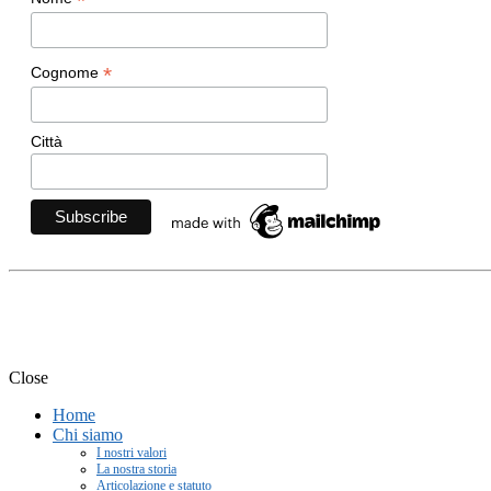
*
*
Cognome
Città
Movimento Ecclesiale di Im
Close
Home
Chi siamo
I nostri valori
La nostra storia
Articolazione e statuto