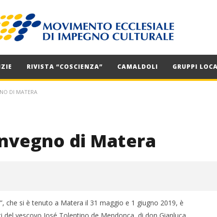
ZIE
RIVISTA “COSCIENZA”
CAMALDOLI
GRUPPI LOCA
GNO DI MATERA
convegno di Matera
a”, che si è tenuto a Matera il 31 maggio e 1 giugno 2019, è
nti del vescovo José Tolentino de Mendonça, di don Gianluca