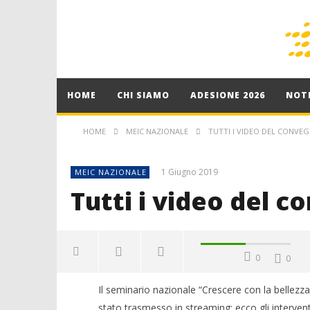
HOME
CHI SIAMO
ADESIONE 2026
NOTI
HOME
MEIC NAZIONALE
TUTTI I VIDEO DEL CONVE
1 Giugno 2019
MEIC NAZIONALE
Tutti i video del 
0
0
Il seminario nazionale “Crescere con la bellezz
stato trasmesso in streaming: ecco gli interve