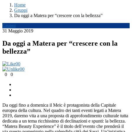
Home
Gruppi
Da oggi a Matera per “crescere con la bellezza”
Gruppi
31 Maggio 2019
Da oggi a Matera per “crescere con la
bellezza”
0
0
0
0
0
0
Da oggi fino a domenica il Meic è protagonista della Capitale
europea della cultura. Nel quadro dei tanti eventi legati a Matera
2019, daremo vita a una proposta di approfondimento culturale tutta
dedicata a un tema ricchissimo di declinazioni e spunti: la bellezza.
“Matera Beauty Experience” è il titolo dell’evento che prenderà il
via questo pomeriggio nella splendida città dei Sassi. Un’iniziativa,