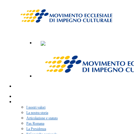
Home
Chi siamo
I nostri valori
La nostra storia
Articolazione e statuto
Pax Romana
La Presidenza