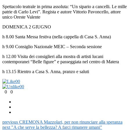
Spettacolo teatrale in prima assoluta: “Un sipario a cancelli. Le mille
patrie di Carlo Levi”. Regista e autore Vittorio Pavoncello, attore
unico Oreste Valente
DOMENICA 2 GIUGNO
h 8.00 Santa Messa festiva (nella cappella di Casa S. Anna)
h 9.00 Consiglio Nazionale MEIC – Seconda sessione
h 12.00 Visita dei consiglieri alla mostra di artisti lucani
contemporanei “Belle figure” e passeggiata nel centro di Matera
h 13.15 Rientro a Casa S. Anna, pranzo e saluti
0
0
0
0
0
0
previous
CREMONA Mazzolari, per non rinunciare alla speranza
next
"A che serve la bellezza? A farci rimanere umani"