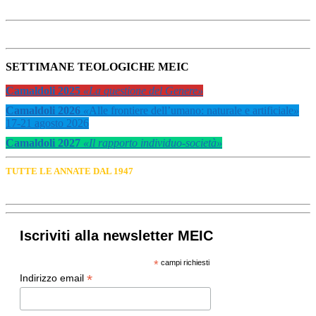
SETTIMANE TEOLOGICHE MEIC
Camaldoli 2025
«La questione del Genere»
Camaldoli 2026
«
Alle frontiere dell’umano: naturale e artificiale
»
17-21 agosto 2026
Camaldoli 2027
«Il rapporto individuo-società»
TUTTE LE ANNATE DAL 1947
Iscriviti alla newsletter MEIC
*
campi richiesti
*
Indirizzo email