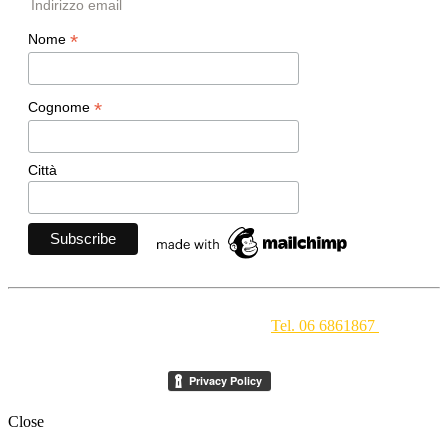
Indirizzo email
*
Nome
*
Cognome
Città
Movimento Ecclesiale di Impegno Culturale
- Via della
Conciliazione 1 - 00193 Roma -
Tel. 06 6861867
-
segreteria[at]meic.net
Close