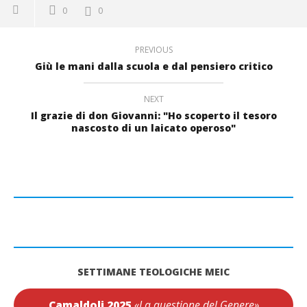
0
0
PREVIOUS
Giù le mani dalla scuola e dal pensiero critico
NEXT
Il grazie di don Giovanni: "Ho scoperto il tesoro
nascosto di un laicato operoso"
SETTIMANE TEOLOGICHE MEIC
Camaldoli 2025
«La questione del Genere»