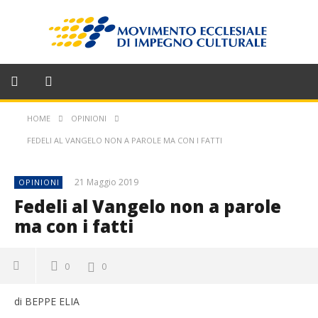
HOME
OPINIONI
FEDELI AL VANGELO NON A PAROLE MA CON I FATTI
21 Maggio 2019
OPINIONI
Fedeli al Vangelo non a parole
ma con i fatti
0
0
di BEPPE ELIA