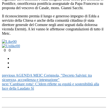
Pontifice, onorificenza pontificia assegnatale da Papa Francesco su
proposta del vescovo di Casale, mons. Gianni Sacchi.
Il riconoscimento premia il lungo e generoso impegno di Edda a
servizio della Chiesa e anche della comunità cittadina (è stata
direttore generale del Comune negli anni segnati dalla dolorosa
vicenda Eternit). A lei vanno le affettuose congratulazioni di tutto il
Meic.
0
0
0
0
0
0
previous
AGENDA MEIC Cerignola, "Decreto Salvini: tra
sicurezza, accoglienza e integrazione"
next
'Cambiare rotta': C3dem riflette su equità e sostenibilità alla
luce della Laudato Sì