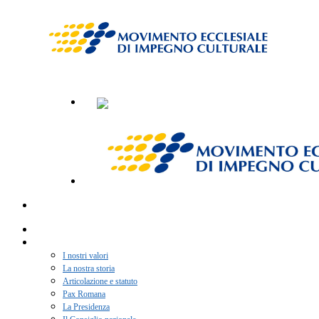
Home
Chi siamo
I nostri valori
La nostra storia
Articolazione e statuto
Pax Romana
La Presidenza