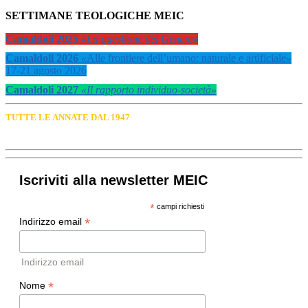
SETTIMANE TEOLOGICHE MEIC
Camaldoli 2025
«La questione del Genere»
Camaldoli 2026
«
Alle frontiere dell’umano: naturale e artificiale
»
17-21 agosto 2026
Camaldoli 2027
«Il rapporto individuo-società»
TUTTE LE ANNATE DAL 1947
Iscriviti alla newsletter MEIC
*
campi richiesti
*
Indirizzo email
Indirizzo email
*
Nome