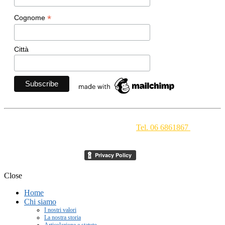
*
Cognome
Città
Movimento Ecclesiale di Impegno Culturale
- Via della
Conciliazione 1 - 00193 Roma -
Tel. 06 6861867
-
segreteria[at]meic.net
Close
Home
Chi siamo
I nostri valori
La nostra storia
Articolazione e statuto