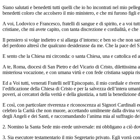
Siano salutati e benedetti tutti quelli che io ho incontrati nel mio pell
benedetti coloro che accolsero il mio ministero, e che mi furono figli e 
A voi, Lodovico e Francesco, fratelli di sangue e di spirito, e a voi t
cristiane, che mi avete capito, con tanta discrezione e cordialità, e che
Il pensiero si volge indietro e si allarga d’intorno; e ben so che non
del perdono altresì che qualcuno desiderasse da me. Che la pace del S
E sento che la Chiesa mi circonda: o santa Chiesa, una e cattolica ed 
A te, Roma, diocesi di San Pietro e del Vicario di Cristo, dilettissima
misteriosa vocazione, e con umana virtù e con fede cristiana sappia ris
Ed a Voi tutti, venerati Fratelli nell’Episcopato, il mio cordiale e riv
l’edificazione della Chiesa di Cristo e per la salvezza dell’intera umanità
poveri, ai cercatori della verità e della giustizia, a tutti la benedizion
E così, con particolare riverenza e riconoscenza ai Signori Cardinali e
celebro la Carità che non muore, accettando umilmente dalla divina vo
degli Angeli e dei Santi, e raccomandando l’anima mia al suffragio de
2. Nomino la Santa Sede mio erede universale: mi obbligano a ciò dover
3. Sia esecutore testamentario il mio Segretario privato. Egli vorrà con