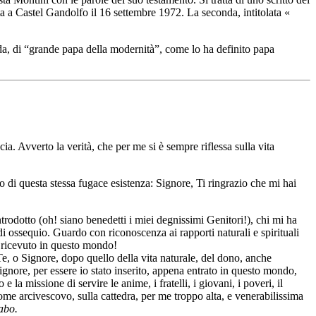
ta a Castel Gandolfo il 16 settembre 1972. La seconda, intitolata «
onda, di “grande papa della modernità”, come lo ha definito papa
cia. Avverto la verità, che per me si è sempre riflessa sulla vita
ino di questa stessa fugace esistenza: Signore, Ti ringrazio che mi hai
introdotto (oh! siano benedetti i miei degnissimi Genitori!), chi mi ha
, di ossequio. Guardo con riconoscenza ai rapporti naturali e spirituali
o ricevuto in questo mondo!
Te, o Signore, dopo quello della vita naturale, del dono, anche
Signore, per essere io stato inserito, appena entrato in questo mondo,
a missione di servire le anime, i fratelli, i giovani, i poveri, il
me arcivescovo, sulla cattedra, per me troppo alta, e venerabilissima
abo.