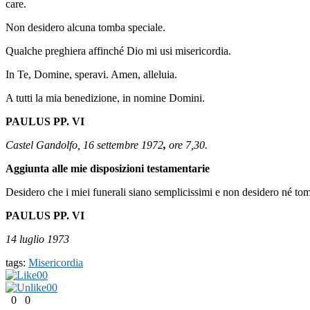
care.
Non desidero alcuna tomba speciale.
Qualche preghiera affinché Dio mi usi misericordia.
In Te, Domine, speravi. Amen, alleluia.
A tutti la mia benedizione, in nomine Domini.
PAULUS PP. VI
Castel Gandolfo, 16 settembre 1972
,
ore 7,30.
Aggiunta alle mie disposizioni testamentarie
Desidero che i miei funerali siano semplicissimi e non desidero né t
PAULUS PP. VI
14 luglio 1973
tags:
Misericordia
0
0
0
0
0
0