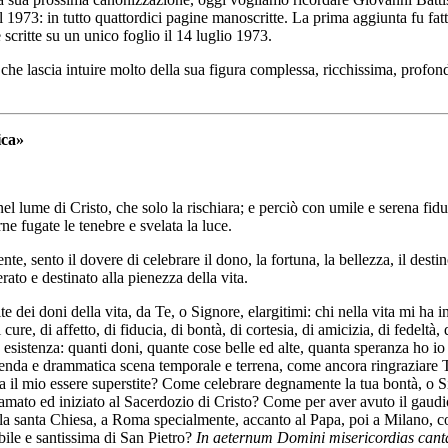
 1973: in tutto quattordici pagine manoscritte. La prima aggiunta fu fat
scritte su un unico foglio il 14 luglio 1973.
e, che lascia intuire molto della sua figura complessa, ricchissima, prof
ica»
nel lume di Cristo, che solo la rischiara; e perciò con umile e serena fidu
ne fugate le tenebre e svelata la luce.
ente, sento il dovere di celebrare il dono, la fortuna, la bellezza, il dest
rato e destinato alla pienezza della vita.
e dei doni della vita, da Te, o Signore, elargitimi: chi nella vita mi ha 
ure, di affetto, di fiducia, di bontà, di cortesia, di amicizia, di fedeltà
e esistenza: quanti doni, quante cose belle ed alte, quanta speranza ho i
tupenda e drammatica scena temporale e terrena, come ancora ringraziare 
ugia il mio essere superstite? Come celebrare degnamente la tua bontà, o 
ato ed iniziato al Sacerdozio di Cristo? Come per aver avuto il gaudio e l
la santa Chiesa, a Roma specialmente, accanto al Papa, poi a Milano, co
ile e santissima di San Pietro?
In aeternum Domini misericordias cant