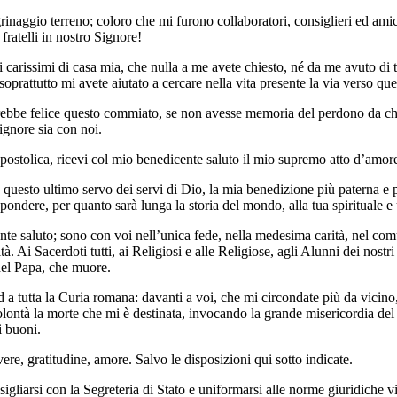
egrinaggio terreno; coloro che mi furono collaboratori, consiglieri ed amic
fratelli in nostro Signore!
utti carissimi di casa mia, che nulla a me avete chiesto, né da me avuto 
 soprattutto mi avete aiutato a cercare nella vita presente la via verso qu
 sarebbe felice questo commiato, se non avesse memoria del perdono da ch
ignore sia con noi.
apostolica, ricevi col mio benedicente saluto il mio supremo atto d’amor
 a questo ultimo servo dei servi di Dio, la mia benedizione più paterna 
pondere, per quanto sarà lunga la storia del mondo, alla tua spirituale e
erente saluto; sono con voi nell’unica fede, nella medesima carità, nel c
. Ai Sacerdoti tutti, ai Religiosi e alle Religiose, agli Alunni dei nostri S
e del Papa, che muore.
d a tutta la Curia romana: davanti a voi, che mi circondate più da vicin
lontà la morte che mi è destinata, invocando la grande misericordia del
i buoni.
e, gratitudine, amore. Salvo le disposizioni qui sotto indicate.
sigliarsi con la Segreteria di Stato e uniformarsi alle norme giuridiche v