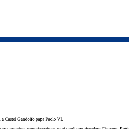
va a Castel Gandolfo papa Paolo VI.
la sua prossima canonizzazione, oggi vogliamo ricordare Giovanni Battist