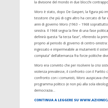
la divisione del mondo in due blocchi contrappos
Moro è stato, dopo De Gasperi, la figura più impo
tessitore che più di ogni altro ha cercato di far e
anni di governo Moro (1963 – 1968 soprattutto) s
sinistra. Il 1968 segna la fine di una fase polit
definirà questa “la terza fase”, riferendo la p
proprio al periodo di governo di centro-sinistra:
ingessato e impermeabile ai mutamenti il siste
compiuta” dell’alternanza fra forze politiche div
Moro era convinto che per risolvere la crisi siste
violenza prevalesse, il confronto con il Partito
confronto con i comunisti, Moro auspicava che la
programma politico (e non più alla sola ideologi
democrazia…
CONTINUA A LEGGERE SU WWW.AZIONECA