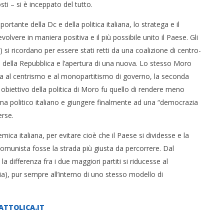
ti – si è inceppato del tutto.
rtante della Dc e della politica italiana, lo stratega e il
volvere in maniera positiva e il più possibile unito il Paese. Gli
i ricordano per essere stati retti da una coalizione di centro-
ica della Repubblica e l’apertura di una nuova. Lo stesso Moro
rima al centrismo e al monopartitismo di governo, la seconda
 obiettivo della politica di Moro fu quello di rendere meno
ma politico italiano e giungere finalmente ad una “democrazia
erse.
mica italiana, per evitare cioè che il Paese si dividesse e la
 comunista fosse la strada più giusta da percorrere. Dal
 differenza fra i due maggiori partiti si riducesse al
a), pur sempre all’interno di uno stesso modello di
TTOLICA.IT