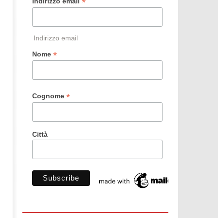
*
Indirizzo email
Indirizzo email
*
Nome
*
Cognome
Città