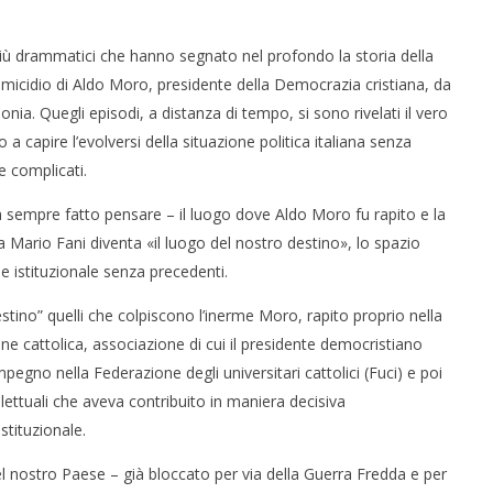
 più drammatici che hanno segnato nel profondo la storia della
 omicidio di Aldo Moro, presidente della Democrazia cristiana, da
onia. Quegli episodi, a distanza di tempo, si sono rivelati il vero
a capire l’evolversi della situazione politica italiana senza
e complicati.
a sempre fatto pensare – il luogo dove Aldo Moro fu rapito e la
ia Mario Fani diventa «il luogo del nostro destino», lo spazio
istituzionale senza precedenti.
tino” quelli che colpiscono l’inerme Moro, rapito proprio nella
ne cattolica, associazione di cui il presidente democristiano
mpegno nella Federazione degli universitari cattolici (Fuci) e poi
ellettuali che aveva contribuito in maniera decisiva
stituzionale.
 del nostro Paese – già bloccato per via della Guerra Fredda e per