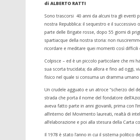
di ALBERTO RATTI
Sono trascorsi 40 anni da alcuni tra gli eventi
nostra Repubblica: il sequestro e il successivo
parte delle Brigate rosse, dopo 55 giorni di prigi
spartiacque della nostra storia: non riusciremmo 
ricordare e meditare quei momenti così difficili 
Colpisce – ed è un piccolo particolare che mi h
sua scorta trucidata; da allora e fino ad oggi, v
fisico nel quale si consuma un dramma umano e 
Un crudele agguato e un atroce “scherzo del des
strada che porta il nome del fondatore dell’Azio
aveva fatto parte in anni giovanili, prima con l’i
all’interno del Movimento laureati, realtà di int
all’elaborazione e poi alla stesura della Carta co
Il 1978 è stato l’anno in cui il sistema politico