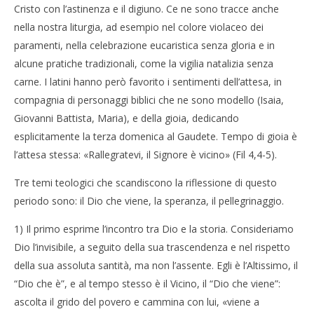
Cristo con l’astinenza e il digiuno. Ce ne sono tracce anche
nella nostra liturgia, ad esempio nel colore violaceo dei
paramenti, nella celebrazione eucaristica senza gloria e in
alcune pratiche tradizionali, come la vigilia natalizia senza
carne. I latini hanno però favorito i sentimenti dell’attesa, in
compagnia di personaggi biblici che ne sono modello (Isaia,
Giovanni Battista, Maria), e della gioia, dedicando
esplicitamente la terza domenica al Gaudete. Tempo di gioia è
l’attesa stessa: «Rallegratevi, il Signore è vicino» (Fil 4,4-5).
Tre temi teologici che scandiscono la riflessione di questo
periodo sono: il Dio che viene, la speranza, il pellegrinaggio.
1) Il primo esprime l’incontro tra Dio e la storia. Consideriamo
Dio l’invisibile, a seguito della sua trascendenza e nel rispetto
della sua assoluta santità, ma non l’assente. Egli è l’Altissimo, il
“Dio che è”, e al tempo stesso è il Vicino, il “Dio che viene”:
ascolta il grido del povero e cammina con lui, «viene a