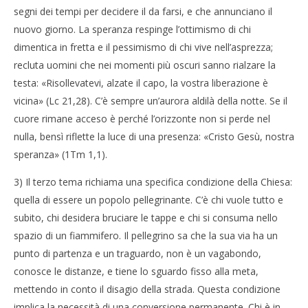
segni dei tempi per decidere il da farsi, e che annunciano il
nuovo giorno. La speranza respinge l’ottimismo di chi
dimentica in fretta e il pessimismo di chi vive nell’asprezza;
recluta uomini che nei momenti più oscuri sanno rialzare la
testa: «Risollevatevi, alzate il capo, la vostra liberazione è
vicina» (Lc 21,28). C’è sempre un’aurora aldilà della notte. Se il
cuore rimane acceso è perché l’orizzonte non si perde nel
nulla, bensì riflette la luce di una presenza: «Cristo Gesù, nostra
speranza» (1Tm 1,1).
3) Il terzo tema richiama una specifica condizione della Chiesa:
quella di essere un popolo pellegrinante. C’è chi vuole tutto e
subito, chi desidera bruciare le tappe e chi si consuma nello
spazio di un fiammifero. Il pellegrino sa che la sua via ha un
punto di partenza e un traguardo, non è un vagabondo,
conosce le distanze, e tiene lo sguardo fisso alla meta,
mettendo in conto il disagio della strada. Questa condizione
implica la necessità di una conversione permanente. Chi è in