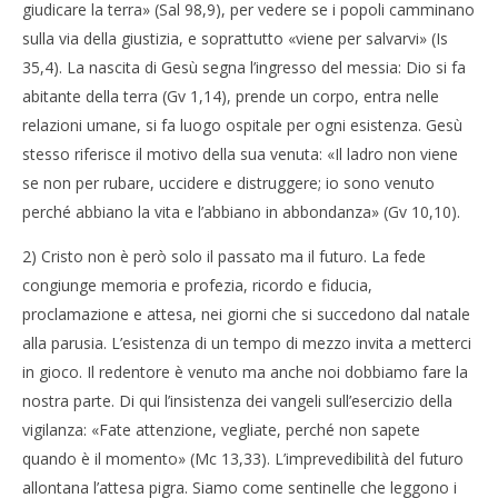
giudicare la terra» (Sal 98,9), per vedere se i popoli camminano
sulla via della giustizia, e soprattutto «viene per salvarvi» (Is
35,4). La nascita di Gesù segna l’ingresso del messia: Dio si fa
abitante della terra (Gv 1,14), prende un corpo, entra nelle
relazioni umane, si fa luogo ospitale per ogni esistenza. Gesù
stesso riferisce il motivo della sua venuta: «Il ladro non viene
se non per rubare, uccidere e distruggere; io sono venuto
perché abbiano la vita e l’abbiano in abbondanza» (Gv 10,10).
2) Cristo non è però solo il passato ma il futuro. La fede
congiunge memoria e profezia, ricordo e fiducia,
proclamazione e attesa, nei giorni che si succedono dal natale
alla parusia. L’esistenza di un tempo di mezzo invita a metterci
in gioco. Il redentore è venuto ma anche noi dobbiamo fare la
nostra parte. Di qui l’insistenza dei vangeli sull’esercizio della
vigilanza: «Fate attenzione, vegliate, perché non sapete
quando è il momento» (Mc 13,33). L’imprevedibilità del futuro
allontana l’attesa pigra. Siamo come sentinelle che leggono i