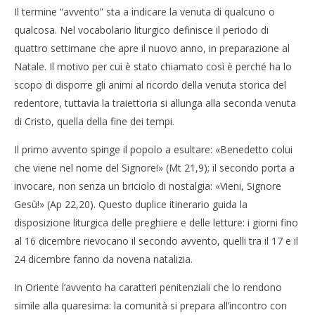
Il termine “avvento” sta a indicare la venuta di qualcuno o
qualcosa. Nel vocabolario liturgico definisce il periodo di
quattro settimane che apre il nuovo anno, in preparazione al
Natale. Il motivo per cui è stato chiamato così è perché ha lo
scopo di disporre gli animi al ricordo della venuta storica del
redentore, tuttavia la traiettoria si allunga alla seconda venuta
di Cristo, quella della fine dei tempi.
Il primo avvento spinge il popolo a esultare: «Benedetto colui
che viene nel nome del Signore!» (Mt 21,9); il secondo porta a
invocare, non senza un briciolo di nostalgia: «Vieni, Signore
Gesù!» (Ap 22,20). Questo duplice itinerario guida la
disposizione liturgica delle preghiere e delle letture: i giorni fino
al 16 dicembre rievocano il secondo avvento, quelli tra il 17 e il
24 dicembre fanno da novena natalizia.
In Oriente l’avvento ha caratteri penitenziali che lo rendono
simile alla quaresima: la comunità si prepara all’incontro con