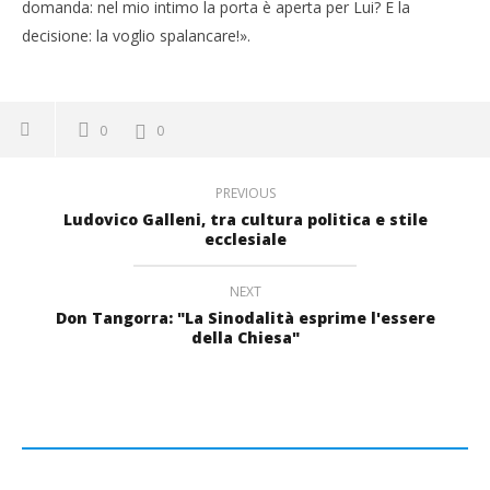
domanda: nel mio intimo la porta è aperta per Lui? E la
decisione: la voglio spalancare!».
0
0
PREVIOUS
Ludovico Galleni, tra cultura politica e stile
ecclesiale
NEXT
Don Tangorra: "La Sinodalità esprime l'essere
della Chiesa"