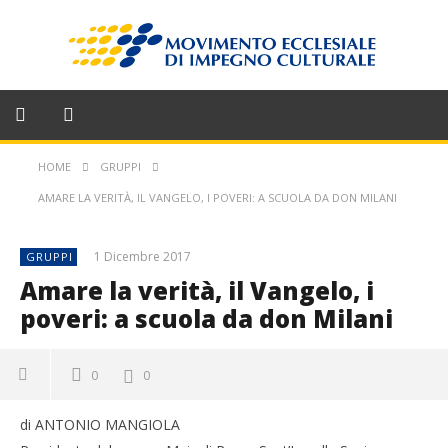
HOME
GRUPPI
AMARE LA VERITÀ, IL VANGELO, I POVERI: A SCUOLA DA DON MILANI
1 Dicembre 2017
GRUPPI
Amare la verità, il Vangelo, i
poveri: a scuola da don Milani
0
0
di ANTONIO MANGIOLA