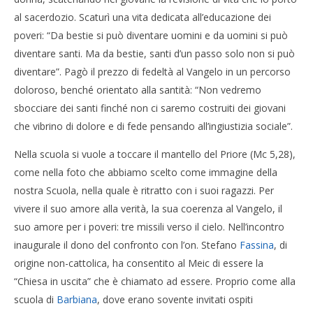
al sacerdozio. Scaturì una vita dedicata all’educazione dei
poveri: “Da bestie si può diventare uomini e da uomini si può
diventare santi. Ma da bestie, santi d’un passo solo non si può
diventare”. Pagò il prezzo di fedeltà al Vangelo in un percorso
doloroso, benché orientato alla santità: “Non vedremo
sbocciare dei santi finché non ci saremo costruiti dei giovani
che vibrino di dolore e di fede pensando all’ingiustizia sociale”.
Nella scuola si vuole a toccare il mantello del Priore (Mc 5,28),
come nella foto che abbiamo scelto come immagine della
nostra Scuola, nella quale è ritratto con i suoi ragazzi. Per
vivere il suo amore alla verità, la sua coerenza al Vangelo, il
suo amore per i poveri: tre missili verso il cielo. Nell’incontro
inaugurale il dono del confronto con l’on. Stefano
Fassina
, di
origine non-cattolica, ha consentito al Meic di essere la
“Chiesa in uscita” che è chiamato ad essere. Proprio come alla
scuola di
Barbiana
, dove erano sovente invitati ospiti