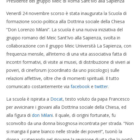
Presidente del gruppo Meic di Roma Sant’Ivo alla Sapienza
Venerdì 24 novembre scorso è stata inaugurata la Scuola di
formazione socio-politica alla Dottrina sociale della Chiesa
“Don Lorenzo Milani”. La scuola è una nuova iniziativa del
gruppo romano del Meic Sant’Ivo alla Sapienza, svolta in
collaborazione con il gruppo Meic Università La Sapienza, con
frequenza mensile, all’interno di una vita associativa fatta di
incontri formativi, di visite ai musei, di distribuzione di viveri ai
poveri, di cineforum (coordinato da uno psicologo) sulle
relazioni affettive, oltre che di momenti spirituali. Il tutto
comunicato costantemente via
facebook
e
twitter
.
La scuola è ispirata a
Docat
, testo voluto da papa Francesco
per avvicinare i giovani alla Dottrina sociale della Chiesa, ed
alla figura di
don Milani
. Il quale, di origini fortunate, fu
sconvolto da una donna bisognosa incontrata per strada. “Non
si mangia il pane bianco nelle strade dei poveri!”, tuonò la
donna, scatenando nel giovane la revisione di vita che lo portò