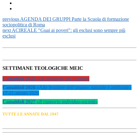
previous
AGENDA DEI GRUPPI Parte la Scuola di formazione
sociopolitica di Roma
next
ACIREALE "Guai ai poveri": gli esclusi sono sempre più
esclusi
SETTIMANE TEOLOGICHE MEIC
Camaldoli 2025
«La questione del Genere»
Camaldoli 2026
«
Alle frontiere dell’umano: naturale e artificiale
»
17-21 agosto 2026
Camaldoli 2027
«Il rapporto individuo-società»
TUTTE LE ANNATE DAL 1947