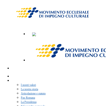
Home
Chi siamo
I nostri valori
La nostra storia
Articolazione e statuto
Pax Romana
La Presidenza