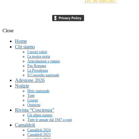
Conciliazione 1 - 00193 Roma -
Tel. 06 6861867
-
segreteria[at]meic.net
Close
Home
Chi siamo
I nostri valori
La nostra storia
Articolazione e statuto
Pax Romana
La Presidenza
Il Consiglio nazionale
Adesione 2026
Notizie
Meic nazionale
Tutte
Gruppi
Opinioni
Rivista “Coscienza”
Gli ultimi numeri
Tutte le annate dal 1947 a oggi
Camaldoli
Camaldoli 2024
Camaldoli 2023