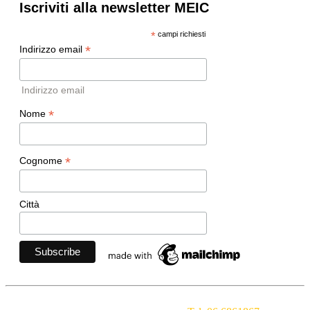
Iscriviti alla newsletter MEIC
*
campi richiesti
*
Indirizzo email
Indirizzo email
*
Nome
*
Cognome
Città
Movimento Ecclesiale di Impegno Culturale
- Via della