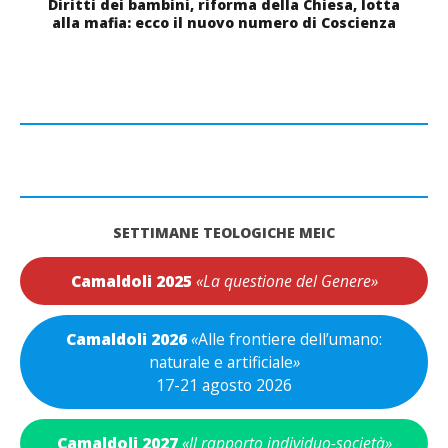
Diritti dei bambini, riforma della Chiesa, lotta
alla mafia: ecco il nuovo numero di Coscienza
SETTIMANE TEOLOGICHE MEIC
Camaldoli 2025
«La questione del Genere»
Camaldoli 2026
«
Alle frontiere dell’umano:
naturale e artificiale
»
17-21 agosto 2026
Camaldoli 2027
«Il rapporto individuo-società»