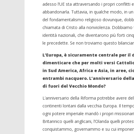
adesso l’UE sta attraversando i propri conflitt
abbandonarla. Tuttavia, in qualche modo, in un
del fondamentalismo religioso dovunque, dobbi
chiamata di Cristo alla nonviolenza. Dobbiamo t
identità nazionali, che diventarono più forti ci
le precedette. Se non troviamo questo bilancia
L’Europa, è sicuramente centrale per il 
dimenticare che per molti versi Cattol
in Sud America, Africa e Asia, in aree, c
entrambi nacquero. L’anniversario della 
di fuori del Vecchio Mondo?
L’anniversario della Riforma potrebbe avere dell
continenti lontani dalla vecchia Europa. Il tem
ogni potere imperiale mandò i propri missionari:
Britannico quelli anglicani, l’Olanda quelli protes
conquistammo, governammo e su cui imponemmo l