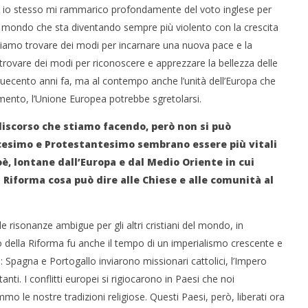
i e io stesso mi rammarico profondamente del voto inglese per
 mondo che sta diventando sempre più violento con la crescita
amo trovare dei modi per incarnare una nuova pace e la
rovare dei modi per riconoscere e apprezzare la bellezza delle
nquecento anni fa, ma al contempo anche l’unità dell’Europa che
mento, l’Unione Europea potrebbe sgretolarsi.
discorso che stiamo facendo, però non si può
icesimo e Protestantesimo sembrano essere più vitali
ioè, lontane dall’Europa e dal Medio Oriente in cui
Riforma cosa può dire alle Chiese e alle comunità al
e risonanze ambigue per gli altri cristiani del mondo, in
po della Riforma fu anche il tempo di un imperialismo crescente e
 Spagna e Portogallo inviarono missionari cattolici, l’Impero
tanti. I conflitti europei si rigiocarono in Paesi che noi
e nostre tradizioni religiose. Questi Paesi, però, liberati ora