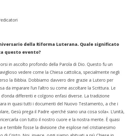
redicatori
versario della Riforma Luterana. Quale significato
ica questo evento?
porsi in ascolto profondo della Parola di Dio. Questo fu un
aviglioso vedere come la Chiesa cattolica, specialmente negli
 verso la Bibbia. Dobbiamo davvero dire grazie a Lutero per
a da imparare l’un l’altro su come ascoltare la Scrittura. Le
d’onda differenti e colgono enfasi diverse. La tradizione
chiara in quasi tutti i documenti del Nuovo Testamento, a che i
colare, Gesù prega il Padre «perché siano una cosa sola». L’unità,
icercarla con tutto il nostro cuore e la nostra mente. È quasi
e terribile fosse la divisione che esplose nel cristianesimo
o di Cristo. Noi, invece, oggi siamo abituati a più Chiese in