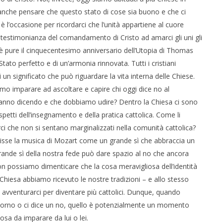
anche pensare che questo stato di cose sia buono e che ci
è l’occasione per ricordarci che l’unità appartiene al cuore
testimonianza del comandamento di Cristo ad amarci gli uni gli
no è pure il cinquecentesimo anniversario dell’Utopia di Thomas
ato perfetto e di un’armonia rinnovata. Tutti i cristiani
un significato che può riguardare la vita interna delle Chiese.
mo imparare ad ascoltare e capire chi oggi dice no al
 stanno dicendo e che dobbiamo udire? Dentro la Chiesa ci sono
etti dell’insegnamento e della pratica cattolica. Come li
 che non si sentano marginalizzati nella comunità cattolica?
crisse la musica di Mozart come un grande sì che abbraccia un
rande sì della nostra fede può dare spazio al no che ancora
non possiamo dimenticare che la cosa meravigliosa dell’identità
Chiesa abbiamo ricevuto le nostre tradizioni – e allo stesso
vventurarci per diventare più cattolici. Dunque, quando
 torno o ci dice un no, quello è potenzialmente un momento
a da imparare da lui o lei.