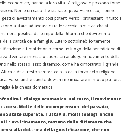
llo economico, hanno la loro vitalità religiosa e possono forse
ivisioni. Non è un caso che sia stato papa Francesco, il primo
esti di avvicinamento così potenti verso i protestanti in tutto il
ossono aiutarci ad andare oltre le vecchie inimicizie che si
na memoria positiva del tempo della Riforma che dovremmo
 della santità della famiglia. Lutero sottolineò fortemente
ntificazione e il matrimonio come un luogo della benedizione di
r forza diventare monaci o suore. Un analogo rinnovamento della
mano nello stesso lasso di tempo, come ha dimostrato il grande
 Africa e Asia, resto sempre colpito dalla forza della religione
mestica. Forse anche questo dovremmo imparare in modo più forte
miglia è la chiesa domestica.
ofondire il dialogo ecumenico. Del resto, il movimento
 scorsi. Molte delle incomprensioni del passato,
sono state superate. Tuttavia, molti teologi, anche
 il riavvicinamento, restano delle differenze che
 pensi alla dottrina della giustificazione, che non