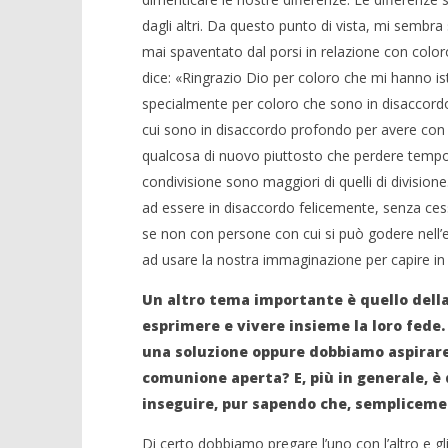
dagli altri. Da questo punto di vista, mi semb
mai spaventato dal porsi in relazione con coloro 
dice: «Ringrazio Dio per coloro che mi hanno is
specialmente per coloro che sono in disaccord
cui sono in disaccordo profondo per avere con 
qualcosa di nuovo piuttosto che perdere tempo a 
condivisione sono maggiori di quelli di divisio
ad essere in disaccordo felicemente, senza cessa
se non con persone con cui si può godere nell
ad usare la nostra immaginazione per capire in 
Un altro tema importante è quello della
esprimere e vivere insieme la loro fede
una soluzione oppure dobbiamo aspirare 
comunione aperta? E, più in generale, 
inseguire, pur sapendo che, sempliceme
Di certo dobbiamo pregare l’uno con l’altro e gli 