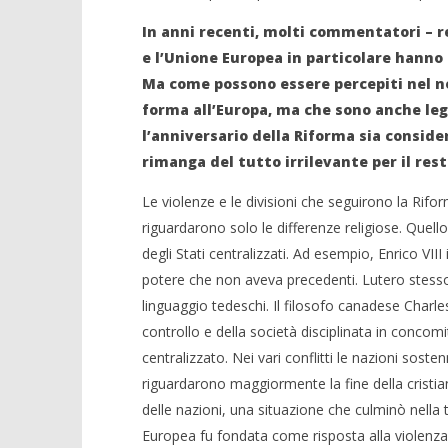
In anni recenti, molti commentatori – re
e l’Unione Europea in particolare hanno p
Ma come possono essere percepiti nel n
forma all’Europa, ma che sono anche lega
l’anniversario della Riforma sia consi
rimanga del tutto irrilevante per il res
Le violenze e le divisioni che seguirono la Rifo
riguardarono solo le differenze religiose. Quell
degli Stati centralizzati. Ad esempio, Enrico VIII
potere che non aveva precedenti. Lutero stesso 
linguaggio tedeschi. Il filosofo canadese Charles
controllo e della società disciplinata in concom
centralizzato. Nei vari conflitti le nazioni sost
riguardarono maggiormente la fine della cristia
delle nazioni, una situazione che culminò nella 
Europea fu fondata come risposta alla violenz