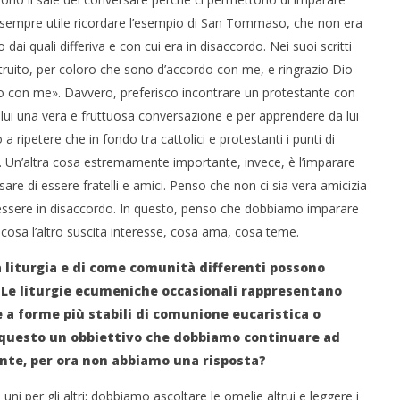
ra sempre utile ricordare l’esempio di San Tommaso, che non era
dai quali differiva e con cui era in disaccordo. Nei suoi scritti
truito, per coloro che sono d’accordo con me, e ringrazio Dio
o con me». Davvero, preferisco incontrare un protestante con
lui una vera e fruttuosa conversazione e per apprendere da lui
ripetere che in fondo tra cattolici e protestanti i punti di
ne. Un’altra cosa estremamente importante, invece, è l’imparare
re di essere fratelli e amici. Penso che non ci sia vera amicizia
’essere in disaccordo. In questo, penso che dobbiamo imparare
cosa l’altro suscita interesse, cosa ama, cosa teme.
 liturgia e di come comunità differenti possono
. Le liturgie ecumeniche occasionali rappresentano
a forme più stabili di comunione eucaristica o
è questo un obbiettivo che dobbiamo continuare ad
nte, per ora non abbiamo una risposta?
uni per gli altri; dobbiamo ascoltare le omelie altrui e leggere i