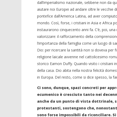
dall’imperialismo nazionale, sebbene non da que
aiutare noi Europei ad andare oltre le vecchie d
pontefice dall’America Latina, ad aver compiuto g
mondo. Così, forse, i cristiani in Asia e Africa p
instaurarono cinquecento anni fa. C’è, poi, u
valorizzare: il rafforzamento della comprensione
l’importanza della famiglia come un luogo di sa
Dio: per ricercare la santità non si doveva pe
religione laicale avvenne nel cattolicesimo ro
storico Eamon Duffy. Quando visito i cristiani in
della casa. Dio abita nella nostra felicità do
in Europa. Del resto, come si dice spesso, la fa
Ci sono, dunque, spazi concreti per appr
ecumenico è cresciuto tanto nei decenni
anche da un punto di vista dottrinale, 
protestanti, sostengono che, nonostante
sono forse impossibili da riconciliare. Si