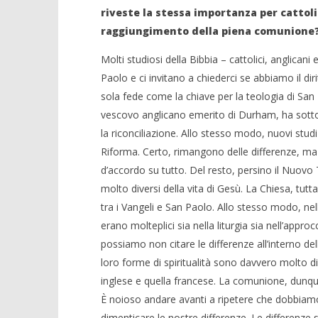
riveste la stessa importanza per cattoli
raggiungimento della piena comunione
Molti studiosi della Bibbia – cattolici, anglicani
Paolo e ci invitano a chiederci se abbiamo il diri
sola fede come la chiave per la teologia di San P
vescovo anglicano emerito di Durham, ha sottol
la riconciliazione. Allo stesso modo, nuovi studi
Riforma. Certo, rimangono delle differenze, m
d’accordo su tutto. Del resto, persino il Nuov
molto diversi della vita di Gesù. La Chiesa, tuttav
tra i Vangeli e San Paolo. Allo stesso modo, nell
erano molteplici sia nella liturgia sia nell’approc
possiamo non citare le differenze all’interno del
loro forme di spiritualità sono davvero molto di
inglese e quella francese. La comunione, dunq
È noioso andare avanti a ripetere che dobbiam
dimenticare le nostre differenze. Le differenze