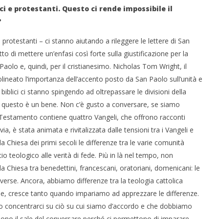
ci e protestanti. Questo ci rende impossibile il
?
 e protestanti – ci stanno aiutando a rileggere le lettere di San
tto di mettere un’enfasi così forte sulla giustificazione per la
aolo e, quindi, per il cristianesimo. Nicholas Tom Wright, il
ineato l’importanza dell’accento posto da San Paolo sull’unità e
 biblici ci stanno spingendo ad oltrepassare le divisioni della
a questo è un bene. Non c’è gusto a conversare, se siamo
o Testamento contiene quattro Vangeli, che offrono racconti
ia, è stata animata e rivitalizzata dalle tensioni tra i Vangeli e
a Chiesa dei primi secoli le differenze tra le varie comunità
cio teologico alle verità di fede. Più in là nel tempo, non
la Chiesa tra benedettini, francescani, oratoriani, domenicani: le
verse. Ancora, abbiamo differenze tra la teologia cattolica
ue, cresce tanto quando impariamo ad apprezzare le differenze.
o concentrarci su ciò su cui siamo d’accordo e che dobbiamo
 sono il sale del conversare perché ci permettono di imparare