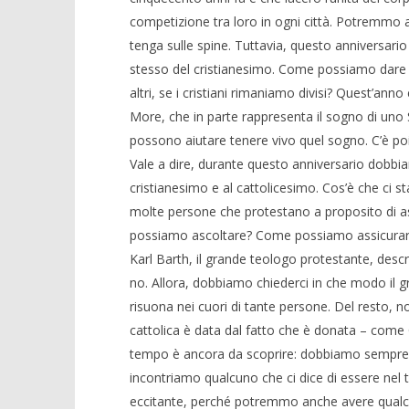
competizione tra loro in ogni città. Potremmo 
tenga sulle spine. Tuttavia, questo anniversario 
stesso del cristianesimo. Come possiamo dare 
altri, se i cristiani rimaniamo divisi? Quest’an
More, che in parte rappresenta il sogno di uno St
possono aiutare tenere vivo quel sogno. C’è poi 
Vale a dire, durante questo anniversario dobbia
cristianesimo e al cattolicesimo. Cos’è che ci
molte persone che protestano a proposito di asp
possiamo ascoltare? Come possiamo assicurarci
Karl Barth, il grande teologo protestante, des
no. Allora, dobbiamo chiederci in che modo il g
risuona nei cuori di tante persone. Del resto, 
cattolica è data dal fatto che è donata – come 
tempo è ancora da scoprire: dobbiamo sempre a
incontriamo qualcuno che ci dice di essere nel
eccitante, perché potremmo anche avere qualcos