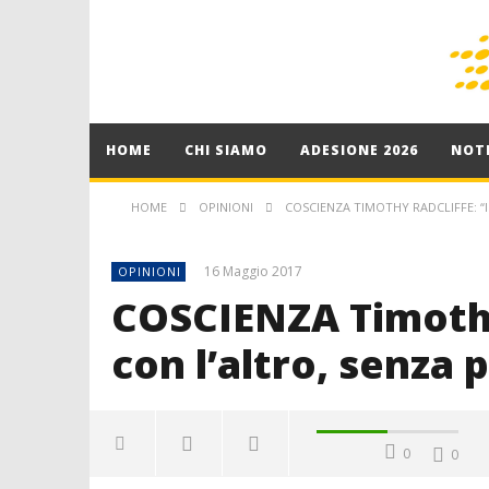
HOME
CHI SIAMO
ADESIONE 2026
NOTI
HOME
OPINIONI
COSCIENZA TIMOTHY RADCLIFFE: “
16 Maggio 2017
OPINIONI
COSCIENZA Timothy 
con l’altro, senza 
0
0