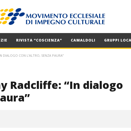
ZIE
RIVISTA “COSCIENZA”
CAMALDOLI
GRUPPI LOCA
IN DIALOGO CON L’ALTRO, SENZA PAURA”
Radcliffe: “In dialogo
paura”