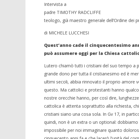
Intervista a
padre TIMOTHY RADCLIFFE
teologo, già maestro generale dell’Ordine dei p
di MICHELE LUCCHESI
Quest’anno cade il cinquecentesimo anni
può assumere oggi per la Chiesa cattol
Lutero chiamò tutti i cristiani del suo tempo a 
grande dono per tutta il cristianesimo ed è mer
ultimi secoli, abbia rinnovato il proprio amore
questo. Ma cattolici e protestanti hanno qualcos
nostre orecchie hanno, per così dire, lunghezze 
cattolica è attenta soprattutto alla richiesta, 
cristiani siano una cosa sola. In Gv 17, in parti
quindi, non è un extra o un optional: dobbiamo r
impossibile per noi immaginare quanto dolorosa 
cinquecento anni fa e che lacerò l’unità del corp