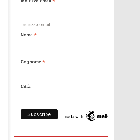
*
Indirizzo email
Indirizzo email
*
Nome
*
Cognome
Città