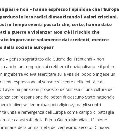
ligiosi e non – hanno espresso l’opinione che l’Europa
erduto le loro radici dimenticando i valori cristiani.
ostro tempo eventi passati che, certo, hanno dato
ti a guerre e violenze? Non c’è il rischio che
derato importante solamente dai credenti, mentre
to della società europea?
rma – penso soprattutto alla Guerra dei Trent’anni – non
o fu anche un tempo in cui crebbero il nazionalismo e il potere
 in Inghilterra voleva esercitare sulla vita del popolo inglese un
diede espressione al senso crescente dell’identità e del
 Taylor ha parlato in proposito dell’ascesa di una cultura del
itanza con l’espansione dei poteri di ciascuno Stato nazionale
ennero le diverse denominazioni religiose, ma gli scontri
nità unita e l’emergenza dell’Europa come campo di battaglia
terribile catastrofe della Prima Guerra Mondiale. L’Unione
a immane della prima metà del ventesimo secolo. Di nuovo