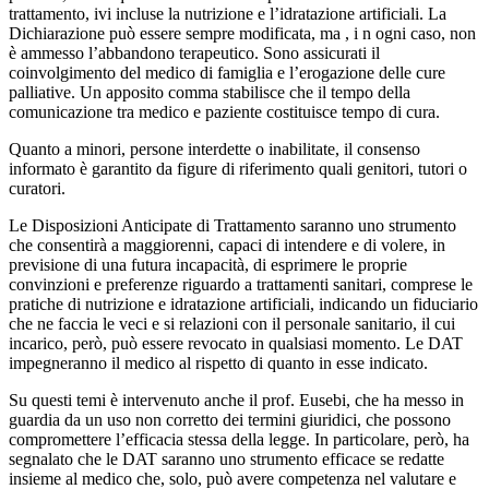
trattamento, ivi incluse la nutrizione e l’idratazione artificiali. La
Dichiarazione può essere sempre modificata, ma , i n ogni caso, non
è ammesso l’abbandono terapeutico. Sono assicurati il
coinvolgimento del medico di famiglia e l’erogazione delle cure
palliative. Un apposito comma stabilisce che il tempo della
comunicazione tra medico e paziente costituisce tempo di cura.
Quanto a minori, persone interdette o inabilitate, il consenso
informato è garantito da figure di riferimento quali genitori, tutori o
curatori.
Le Disposizioni Anticipate di Trattamento saranno uno strumento
che consentirà a maggiorenni, capaci di intendere e di volere, in
previsione di una futura incapacità, di esprimere le proprie
convinzioni e preferenze riguardo a trattamenti sanitari, comprese le
pratiche di nutrizione e idratazione artificiali, indicando un fiduciario
che ne faccia le veci e si relazioni con il personale sanitario, il cui
incarico, però, può essere revocato in qualsiasi momento. Le DAT
impegneranno il medico al rispetto di quanto in esse indicato.
Su questi temi è intervenuto anche il prof. Eusebi, che ha messo in
guardia da un uso non corretto dei termini giuridici, che possono
compromettere l’efficacia stessa della legge. In particolare, però, ha
segnalato che le DAT saranno uno strumento efficace se redatte
insieme al medico che, solo, può avere competenza nel valutare e