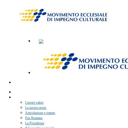
Home
Chi siamo
I nostri valori
La nostra storia
Articolazione e statuto
Pax Romana
La Presidenza