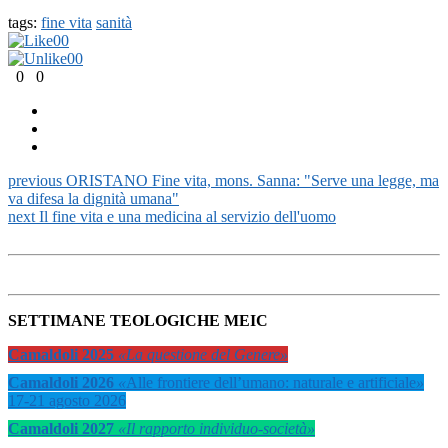
tags:
fine vita
sanità
0
0
0
0
0
0
previous
ORISTANO Fine vita, mons. Sanna: "Serve una legge, ma
va difesa la dignità umana"
next
Il fine vita e una medicina al servizio dell'uomo
SETTIMANE TEOLOGICHE MEIC
Camaldoli 2025
«La questione del Genere»
Camaldoli 2026
«
Alle frontiere dell’umano: naturale e artificiale
»
17-21 agosto 2026
Camaldoli 2027
«Il rapporto individuo-società»