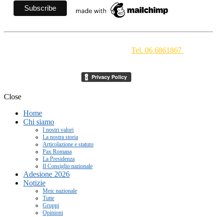
Movimento Ecclesiale di Impegno Culturale
- Via della
Conciliazione 1 - 00193 Roma -
Tel. 06 6861867
-
segreteria[at]meic.net
Close
Home
Chi siamo
I nostri valori
La nostra storia
Articolazione e statuto
Pax Romana
La Presidenza
Il Consiglio nazionale
Adesione 2026
Notizie
Meic nazionale
Tutte
Gruppi
Opinioni