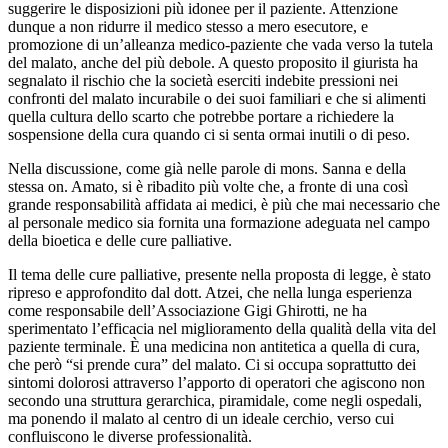
suggerire le disposizioni più idonee per il paziente. Attenzione
dunque a non ridurre il medico stesso a mero esecutore, e
promozione di un’alleanza medico-paziente che vada verso la tutela
del malato, anche del più debole. A questo proposito il giurista ha
segnalato il rischio che la società eserciti indebite pressioni nei
confronti del malato incurabile o dei suoi familiari e che si alimenti
quella cultura dello scarto che potrebbe portare a richiedere la
sospensione della cura quando ci si senta ormai inutili o di peso.
Nella discussione, come già nelle parole di mons. Sanna e della
stessa on. Amato, si è ribadito più volte che, a fronte di una così
grande responsabilità affidata ai medici, è più che mai necessario che
al personale medico sia fornita una formazione adeguata nel campo
della bioetica e delle cure palliative.
Il tema delle cure palliative, presente nella proposta di legge, è stato
ripreso e approfondito dal dott. Atzei, che nella lunga esperienza
come responsabile dell’Associazione Gigi Ghirotti, ne ha
sperimentato l’efficacia nel miglioramento della qualità della vita del
paziente terminale. È una medicina non antitetica a quella di cura,
che però “si prende cura” del malato. Ci si occupa soprattutto dei
sintomi dolorosi attraverso l’apporto di operatori che agiscono non
secondo una struttura gerarchica, piramidale, come negli ospedali,
ma ponendo il malato al centro di un ideale cerchio, verso cui
confluiscono le diverse professionalità.