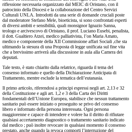
riflessione necessaria organizzato dal MEIC di Oristano, con il
patrocinio della Diocesi e la collaborazione del Centro Servizi
Culturali UNLA. Introdotti da una serie di domande cruciali poste
dal moderatore Stefano Mele, bioeticista, si sono confrontati esperti
di diversi ambiti e sensibilità, quali monsignor Ignazio Sanna,
teologo e arcivescovo di Oristano, il prof. Luciano Eusebi, penalista,
il dott. Gualtiero Atzei, medico palliativista, l’on Maria Amato,
medico e componente della XII Commissione affari Sociali ,che sta
ultimando la stesura di una Proposta di legge unificata sul fine vita
che a brevissimo arriverà alla discussione in aula alla Camera dei
deputati.
Tale testo, è stato chiarito dalla relatrice, riguarda il tema del
consenso informato e quello della Dichiarazione Anticipata di
Trattamento, mentre esclude la tematica dell’eutanasia.
Il primo articolo, riferendosi a principi espressi negli art. 2,13 e 32
della Costituzione e agli art. 1,2 e 3 della Carta dei Diritti
fondamentali dell’Unione Europea, stabilisce che nessun trattamento
sanitario può essere iniziato o proseguito se privo del consenso
libero e informato della persona interessata. Ogni persona
maggiorenne e capace di intendere e volere ha il diritto di rifiutare
qualsiasi accertamento diagnostico o trattamento sanitario indicato
dal medico ; può inoltre revocare in qualsiasi momento il consenso
prestato, anche quando la revoca comporti l’interruzione del